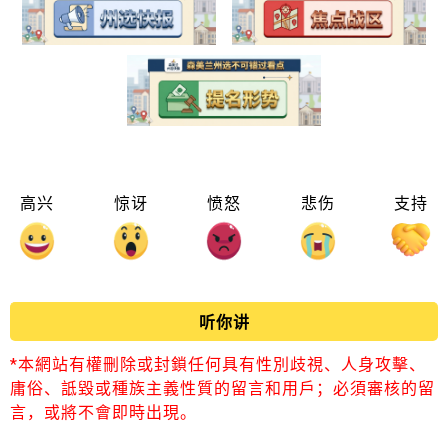
高兴
惊讶
愤怒
悲伤
支持
听你讲
*本網站有權刪除或封鎖任何具有性別歧視、人身攻擊、
庸俗、詆毀或種族主義性質的留言和用戶；必須審核的留
言，或將不會即時出現。