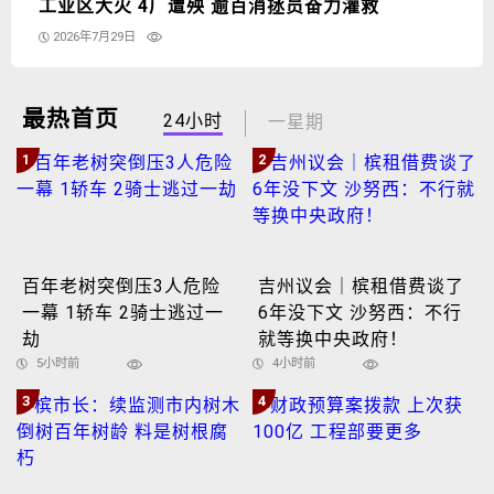
工业区大火 4厂遭殃 逾百消拯员奋力灌救
2026年7月29日
最热首页
24小时
一星期
1
2
百年老树突倒压3人危险
吉州议会｜槟租借费谈了
一幕 1轿车 2骑士逃过一
6年没下文 沙努西：不行
劫
就等换中央政府！
5小时前
4小时前
3
4