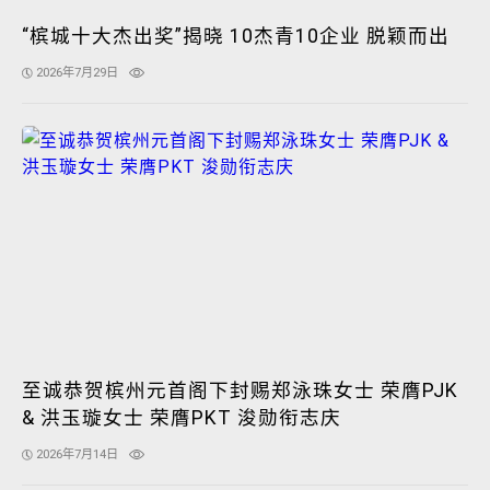
“槟城十大杰出奖”揭晓 10杰青10企业 脱颖而出
2026年7月29日
至诚恭贺槟州元首阁下封赐郑泳珠女士 荣膺PJK
& 洪玉璇女士 荣膺PKT 浚勋衔志庆
2026年7月14日