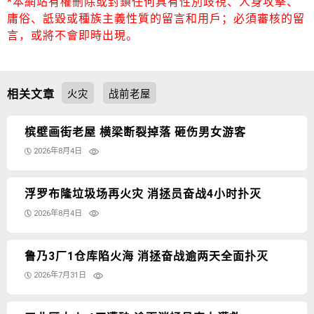
*本網站有權刪除或封鎖任何具有性別歧視、人身攻擊、
庸俗、詆毀或種族主義性質的留言和用戶；必須審核的留
言，或將不會即時出現。
相关文章
火灾
战前老屋
槟壁画街老屋 横梁断裂掉落 砸伤男女游客
2026年8月4日
浮罗布隆垃圾场再火灾 消拯员奋战4小时扑灭
2026年8月4日
鲁乃3厂1仓库陷火海 消拯奋战逾两天全面扑灭
2026年7月31日