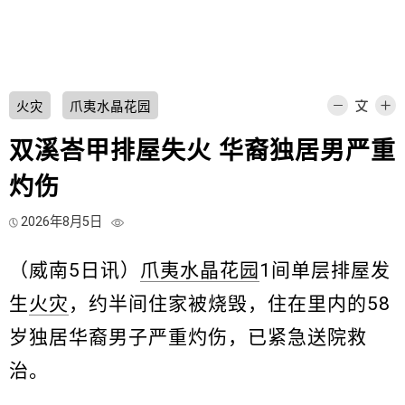
火灾
爪夷水晶花园
双溪峇甲排屋失火 华裔独居男严重
灼伤
2026年8月5日
（威南5日讯）
爪夷水晶花园
1间单层排屋发
生
火灾
，约半间住家被烧毁，住在里内的58
岁独居华裔男子严重灼伤，已紧急送院救
治。