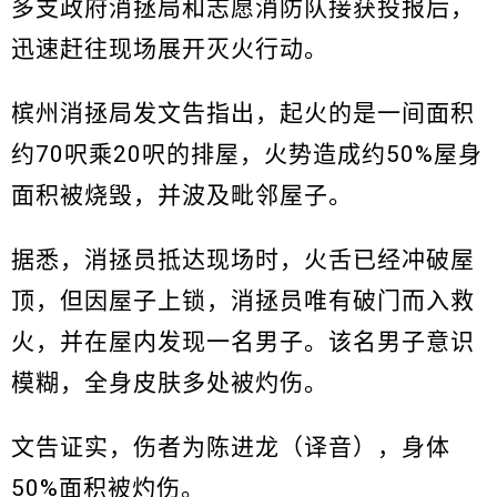
多支政府消拯局和志愿消防队接获投报后，
迅速赶往现场展开灭火行动。
槟州消拯局发文告指出，起火的是一间面积
约70呎乘20呎的排屋，火势造成约50%屋身
面积被烧毁，并波及毗邻屋子。
据悉，消拯员抵达现场时，火舌已经冲破屋
顶，但因屋子上锁，消拯员唯有破门而入救
火，并在屋内发现一名男子。该名男子意识
模糊，全身皮肤多处被灼伤。
文告证实，伤者为陈进龙（译音），身体
50%面积被灼伤。