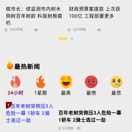
槟市长：续监测市内树木
财政预算案拨款 上次获
倒树百年树龄 料是树根腐
100亿 工程部要更多
朽
23小时前
22小时前
最热新闻
24小时
1星期
最爽
最愤
最悲
1
百年老树突倒压3人危险一幕
1轿车 2骑士逃过一劫
5小时前