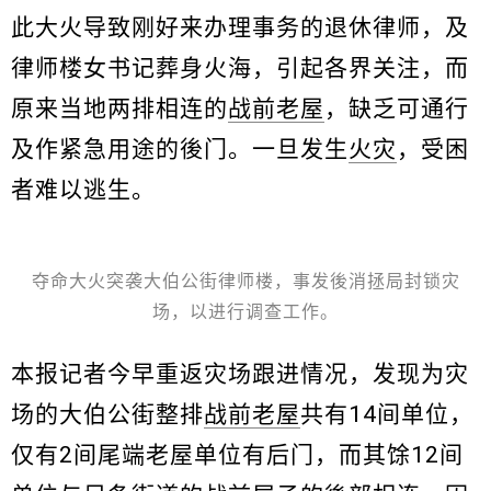
此大火导致刚好来办理事务的退休律师，及
律师楼女书记葬身火海，引起各界关注，而
原来当地两排相连的
战前老屋
，缺乏可通行
及作紧急用途的後门。一旦发生
火灾
，受困
者难以逃生。
夺命大火突袭大伯公街律师楼，事发後消拯局封锁灾
场，以进行调查工作。
本报记者今早重返灾场跟进情况，发现为灾
场的大伯公街整排
战前老屋
共有14间单位，
仅有2间尾端老屋单位有后门，而其馀12间