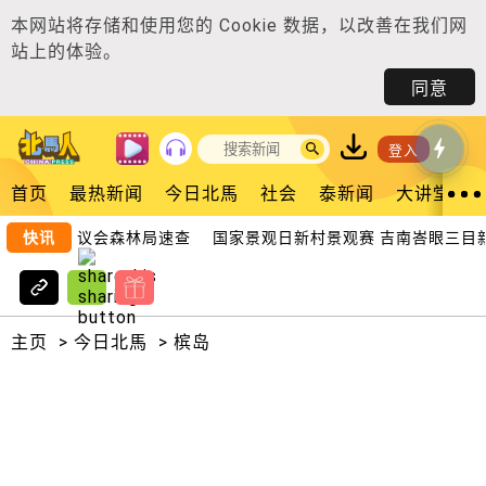
本网站将存储和使用您的
Cookie 数据
，以改善在我们网
站上的体验。
同意
登入
首页
最热新闻
今日北馬
社会
泰新闻
大讲堂
消协促市议会森林局速查
快讯
国家景观日新村景观赛 吉南峇眼三目新
主页
>
今日北馬
>
槟岛