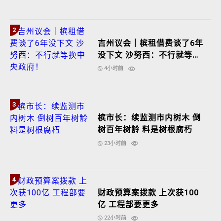
2
吉州议会｜槟租借费谈了6年
没下文 沙努西：不行就等换
中央政府！
4小时前
3
槟市长：续监测市内树木 倒
树百年树龄 料是树根腐朽
23小时前
4
财政预算案拨款 上次获100
亿 工程部要更多
22小时前