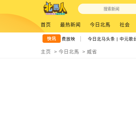
首页
最热新闻
今日北馬
社会
|
快讯
院反应热烈 周末压轴3场 免费放映
今日北马头条 | 中元歌台
主页
>
今日北馬
>
威省