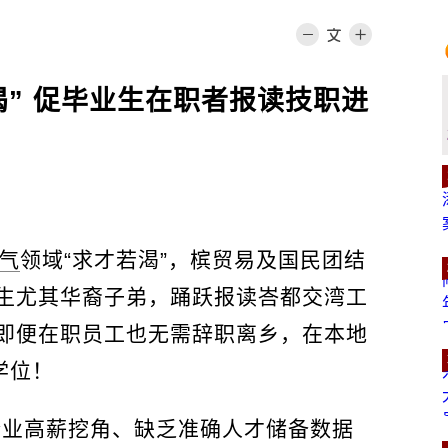
渴” 促毕业生在职者报读技职进
气
领域“求才若渴”，槟贸易及国民团结
生尤其华裔子弟，踊跃报读峇都交湾工
即便在职员工也无需辞职离乡，在本地
学位！
企业高薪挖角、缺乏准确人才储备数据