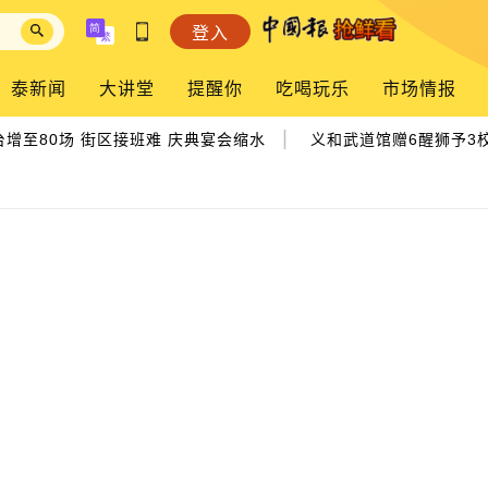
登入
泰新闻
大讲堂
提醒你
吃喝玩乐
市场情报
|
增至80场 街区接班难 庆典宴会缩水
义和武道馆赠6醒狮予3校 