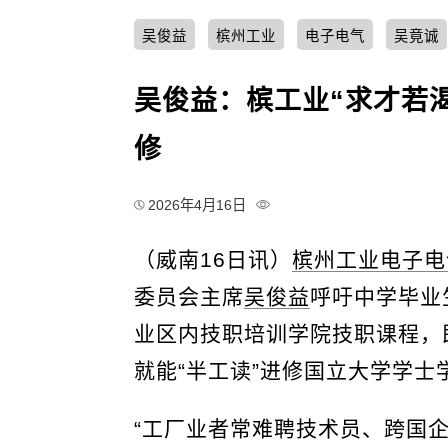
吴俊益
槟州工业
电子电气
吴竟诚
吴俊益：槟工业“求才若
修
2026年4月16日
（威南16日讯）
槟州工业
电子电
委员会主席
吴俊益
呼吁中学毕业
业区内技职培训学院技职课程，
就能“半工读”进修国立大学学士
“工厂业者常难聘技术员、跨国