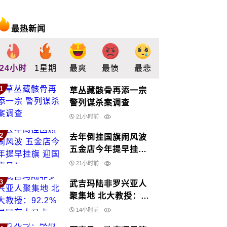
最热新闻
24小时
1星期
最爽
最愤
最悲
最惊
支持
1
草丛藏骸骨再添一宗
警列谋杀案调查
21小时前
2
去年倒挂国旗闹风波
五金店今年提早挂旗
迎国庆月！
21小时前
3
武吉玛陆非罗兴亚人
聚集地 北大教授：
92.2%居民有大马卡
14小时前