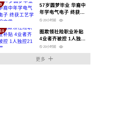
9
57岁圆梦毕业 华裔中
年学电气电子 终获工
艺学院文凭
20小时前
10
图欺领社险职业补贴
4业者齐被控 1人独控
21罪
20小时前
更多