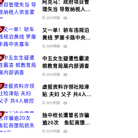
4
阿克马：政府项目管
理失当 导致纳税人资
金蒙损
15小时前
5
又一单！轿车违规泊
黄线 罗厘卡路中央塞
车
39分钟前
6
中五女生疑遭性霸凌
槟教育局展内部调查
19小时前
7
虚报资料诈领社险津
贴 夫妇 父子 共4人被
控
20小时前
8
独中校长遭冒名诈骗
逾20次 鱼缸商堕陷
损失逾2万
23小时前