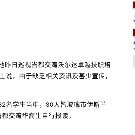
他昨日巡视峇都交湾沃尔达卓越技职培
会上说，由于缺乏相关资讯及甚少宣传，
2名学生当中，30人皆玻璃市伊斯兰
峇都交湾华裔生自行报读。