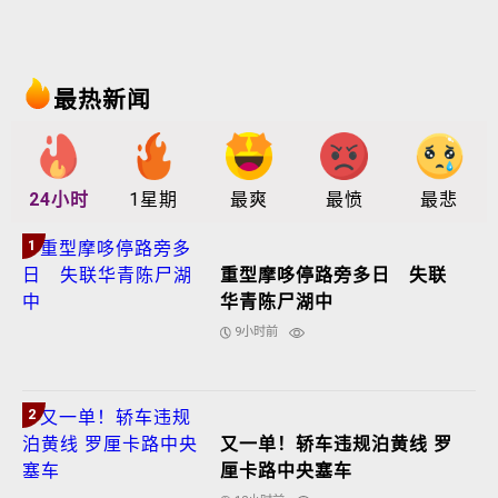
最热新闻
24小时
1星期
最爽
最愤
最悲
1
重型摩哆停路旁多日 失联
华青陈尸湖中
9小时前
2
又一单！轿车违规泊黄线 罗
厘卡路中央塞车