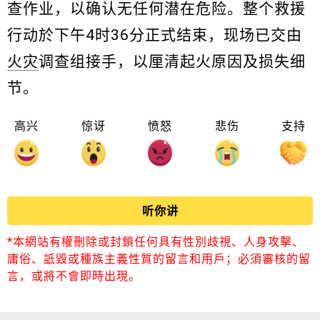
查作业，以确认无任何潜在危险。整个救援
行动於下午4时36分正式结束，现场已交由
火灾
调查组接手，以厘清起火原因及损失细
节。
高兴
惊讶
愤怒
悲伤
支持
听你讲
*本網站有權刪除或封鎖任何具有性別歧視、人身攻擊、
庸俗、詆毀或種族主義性質的留言和用戶；必須審核的留
言，或將不會即時出現。