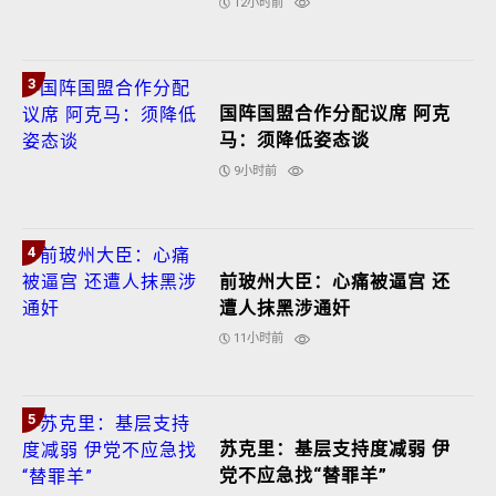
12小时前
3
国阵国盟合作分配议席 阿克
马：须降低姿态谈
9小时前
4
前玻州大臣：心痛被逼宫 还
遭人抹黑涉通奸
11小时前
5
苏克里：基层支持度减弱 伊
党不应急找“替罪羊”