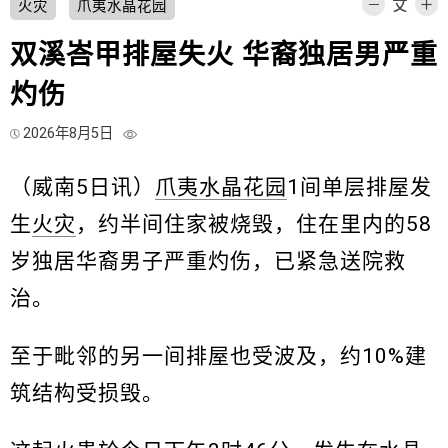
火灾
爪夷水晶花园
双溪峇甲排屋失火 华裔独居男严重
灼伤
2026年8月5日
（威南5日讯）
爪夷水晶花园
1间单层排屋发
生
火灾
，约半间住家被烧毁，住在里内的58
岁独居华裔男子严重灼伤，已紧急送院救
治。
至于毗邻的另一间排屋也受波及，约10%建
筑结构受损毁。