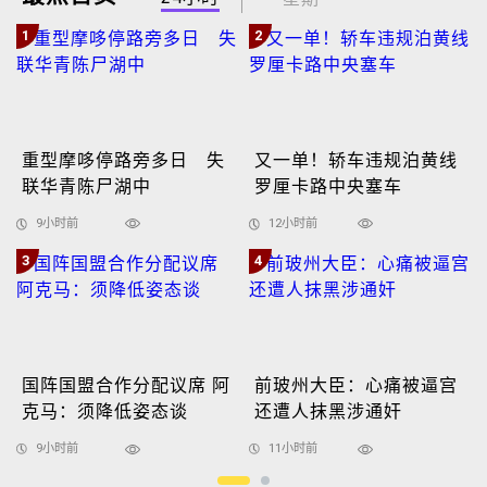
1
2
重型摩哆停路旁多日 失
又一单！轿车违规泊黄线
联华青陈尸湖中
罗厘卡路中央塞车
9小时前
12小时前
3
4
国阵国盟合作分配议席 阿
前玻州大臣：心痛被逼宫
克马：须降低姿态谈
还遭人抹黑涉通奸
9小时前
11小时前