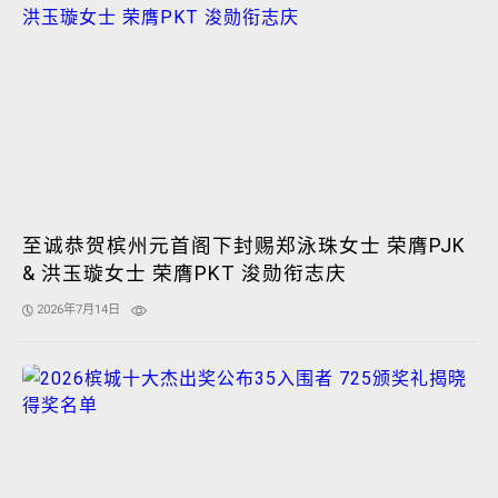
至诚恭贺槟州元首阁下封赐郑泳珠女士 荣膺PJK
& 洪玉璇女士 荣膺PKT 浚勋衔志庆
2026年7月14日