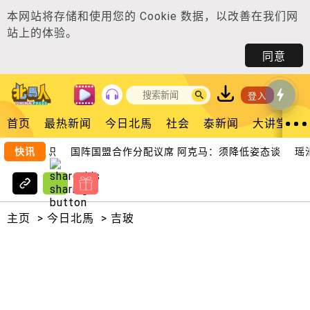
本网站将存储和使用您的
Cookie 数据
，以改善在我们网
站上的体验。
同意
登入
首页
最热新闻
今日北馬
社会
泰新闻
大讲堂
需掌握知识
快讯
国阵国盟合作分配议席 阿克马：须降低姿态谈
瑶池
主页
>
今日北馬
>
吉玻