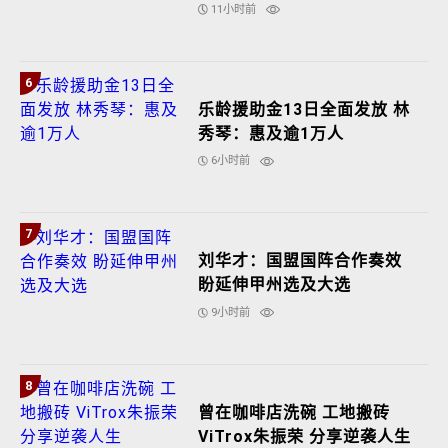
11小时前
6
乐龄援助金13日全面发放 林
秀琴：惠及逾1万人
6小时前
7
刘华才：国盟国阵合作奏效
盼延伸甲州选及大选
9小时前
8
曾在咖啡店洗碗 工地搬砖
ViTrox朱振荣 分享逆袭人生