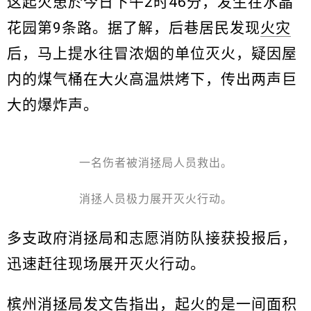
这起火患於今日下午2时46分，发生在水晶
花园第9条路。据了解，后巷居民发现
火灾
后，马上提水往冒浓烟的单位灭火，疑因屋
内的煤气桶在大火高温烘烤下，传出两声巨
大的爆炸声。
一名伤者被消拯局人员救出。
消拯人员极力展开灭火行动。
多支政府消拯局和志愿消防队接获投报后，
迅速赶往现场展开灭火行动。
槟州消拯局发文告指出，起火的是一间面积