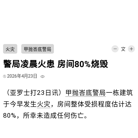
火灾
甲抛峇底警局
警局凌晨火患 房间80%烧毁
2026年4月23日
（亚罗士打23日讯）
甲抛峇底警局
一栋建筑
于今早发生
火灾
，房间整体受损程度估计达
80%，所幸未造成任何伤亡。