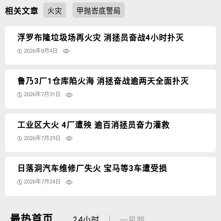
相关文章
火灾
甲抛峇底警局
浮罗布隆垃圾场再火灾 消拯员奋战4小时扑灭
2026年8月4日
鲁乃3厂1仓库陷火海 消拯奋战逾两天全面扑灭
2026年7月31日
工业区大火 4厂遭殃 逾百消拯员奋力灌救
2026年7月29日
日落洞汽车维修厂失火 宝马等3车遭受损
2026年7月24日
最热首页
24小时
一星期