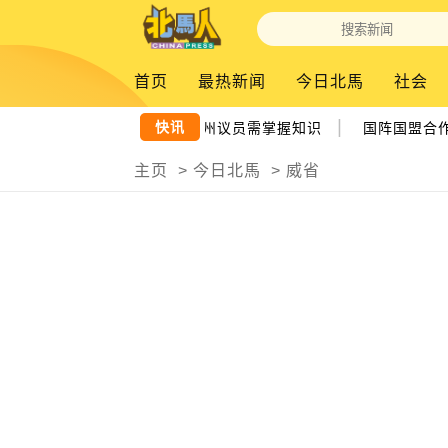
首页
最热新闻
今日北馬
社会
|
快讯
助推槟城发展 曹观友：国州议员需掌握知识
国阵国盟合作分
主页
>
今日北馬
>
威省