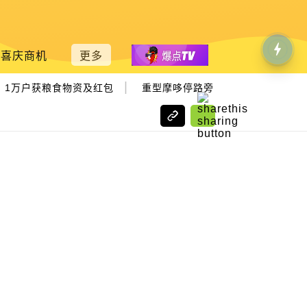
喜庆商机
更多
|
1万户获粮食物资及红包
重型摩哆停路旁多日 失联华青陈尸湖