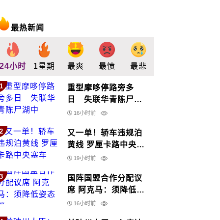
最热新闻
24小时
1星期
最爽
最愤
最悲
最惊
支持
1
重型摩哆停路旁多
日 失联华青陈尸湖
中
16小时前
2
又一单！轿车违规泊
黄线 罗厘卡路中央塞
车
19小时前
3
国阵国盟合作分配议
席 阿克马：须降低姿
态谈
16小时前