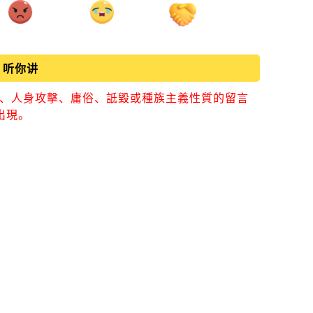
听你讲
視、人身攻擊、庸俗、詆毀或種族主義性質的留言
出現。