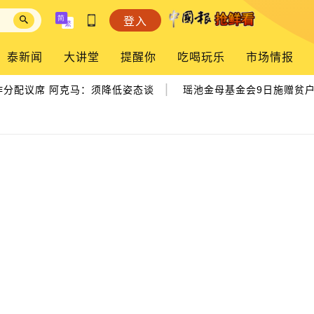
登入
泰新闻
大讲堂
提醒你
吃喝玩乐
市场情报
|
配议席 阿克马：须降低姿态谈
瑶池金母基金会9日施赠贫户 