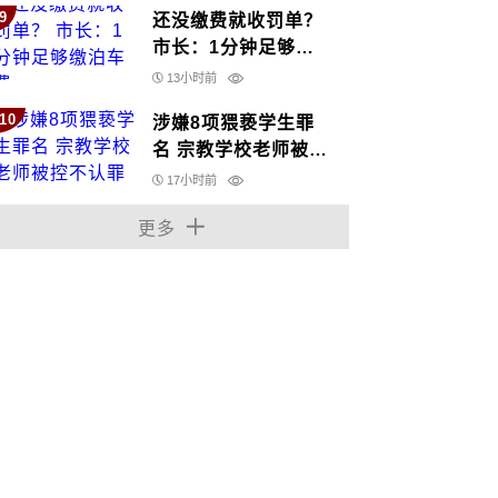
9
还没缴费就收罚单？
市长：1分钟足够缴
泊车费
13小时前
10
涉嫌8项猥亵学生罪
名 宗教学校老师被控
不认罪
17小时前
更多