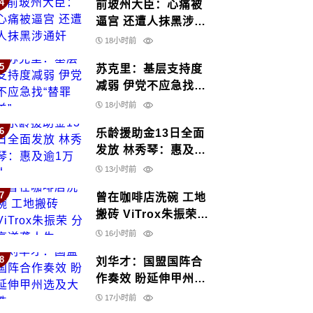
4
前玻州大臣：心痛被
逼宫 还遭人抹黑涉通
奸
18小时前
5
苏克里：基层支持度
减弱 伊党不应急找
“替罪羊”
18小时前
6
乐龄援助金13日全面
发放 林秀琴：惠及逾
1万人
13小时前
7
曾在咖啡店洗碗 工地
搬砖 ViTrox朱振荣
分享逆袭人生
16小时前
8
刘华才：国盟国阵合
作奏效 盼延伸甲州选
及大选
17小时前