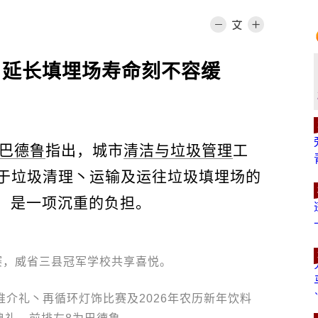
 延长填埋场寿命刻不容缓
巴德鲁
指出，城市
清洁与垃圾管理
工
于垃圾清理丶运输及运往垃圾填埋场的
吉，是一项沉重的负担。
赛，威省三县冠军学校共享喜悦。
介礼丶再循环灯饰比赛及2026年农历新年饮料