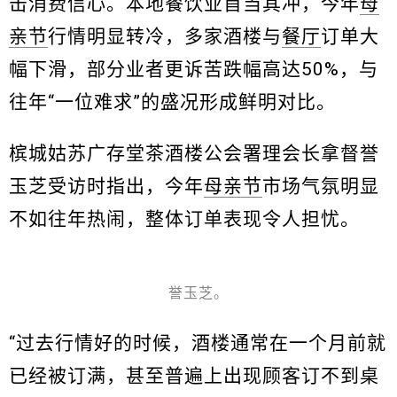
击消费信心。本地餐饮业首当其冲，今年
母
亲节
行情明显转冷，多家酒楼与
餐厅
订单大
幅下滑，部分业者更诉苦跌幅高达50%，与
往年“一位难求”的盛况形成鲜明对比。
槟城姑苏广存堂茶酒楼公会署理会长拿督誉
玉芝受访时指出，今年
母亲节
市场气氛明显
不如往年热闹，整体订单表现令人担忧。
誉玉芝。
“过去行情好的时候，酒楼通常在一个月前就
已经被订满，甚至普遍上出现顾客订不到桌