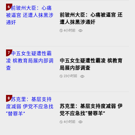
6
前玻州大臣：心痛被逼宫 还
遭人抹黑涉通奸
4小时前
7
中五女生疑遭性霸凌 槟教育
局展内部调查
23小时前
8
苏克里：基层支持度减弱 伊
党不应急找“替罪羊”
4小时前