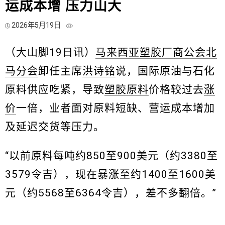
运成本增 压力山大
2026年5月19日
（大山脚19日讯）
马来西亚塑胶厂商公会北
马分会
卸任主席
洪诗铭
说，国际原油与石化
原料供应吃紧，导致
塑胶原料
价格较过去
涨
价
一倍，业者面对原料短缺、营运成本增加
及延迟交货等压力。
“以前原料每吨约850至900美元（约3380至
3579令吉），现在暴涨至约1400至1600美
元（约5568至6364令吉），差不多翻倍。”