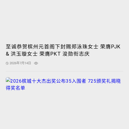
至诚恭贺槟州元首阁下封赐郑泳珠女士 荣膺PJK
& 洪玉璇女士 荣膺PKT 浚勋衔志庆
2026年7月14日