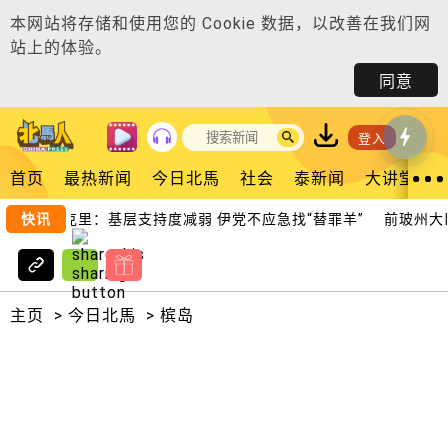
本网站将存储和使用您的
Cookie 数据
，以改善在我们网
站上的体验。
同意
登入
首页
最热新闻
今日北馬
社会
泰新闻
大讲堂
快讯
苏克里：基层支持度减弱 伊党不应急找“替罪羊”
前玻州大臣：
主页
>
今日北馬
>
槟岛