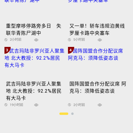
重型摩哆停路旁多日 失
又一单！轿车违规泊黄线
联华青陈尸湖中
罗厘卡路中央塞车
2小时前
5小时前
3
4
武吉玛陆非罗兴亚人聚集
国阵国盟合作分配议席 阿
地 北大教授：92.2%居民
克马：须降低姿态谈
有大马卡
19小时前
2小时前