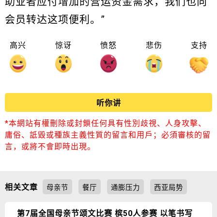
助业者应付增加的营运资金需求，我们也向
会员转达这项便利。”
高兴
惊讶
愤怒
悲伤
支持
听你讲
*本網站有權刪除或封鎖任何具有性別歧視、人身攻擊、
庸俗、詆毀或種族主義性質的留言和用戶；必須審核的留
言，或將不會即時出現。
相关文章
母亲节
餐厅
通膨压力
西亚局势
第7届全国母亲节颂文比赛 槟50人参赛 以笔书写