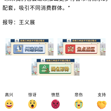
配套，吸引不同消费群体。”
报导：王义展
高兴
惊讶
愤怒
悲伤
支持