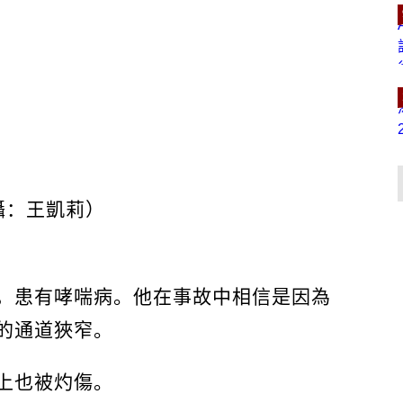
攝：王凱莉）
，患有哮喘病。他在事故中相信是因為
的通道狹窄。
上也被灼傷。