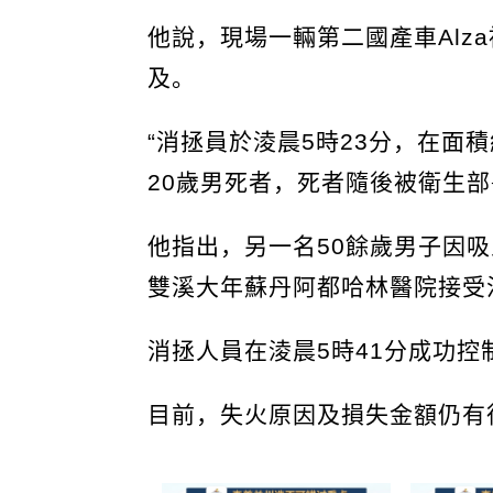
他說，現場一輛第二國產車Alz
及。
“消拯員於淩晨5時23分，在面
20歲男死者，死者隨後被衛生部
他指出，另一名50餘歲男子因
雙溪大年蘇丹阿都哈林醫院接受
消拯人員在淩晨5時41分成功控
目前，失火原因及損失金額仍有