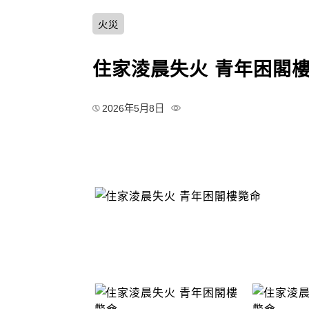
火災
住家淩晨失火 青年困閣
2026年5月8日