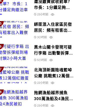
4
還沒繳費就收罰單？
市長：1分鍾足夠繳
泊車費
23小时前
5
綁匪混入住家區民宿
居民：頻有租客出入
難察覺
3小时前
6
黑木山關卡發現可疑
行李箱 出動警拆彈組
到場 封鎖2小時大塞
5小时前
車
7
北海頂新園陰魂籃啅
公廟 挑戰煮12萬個紅
雞蛋 破大馬紀錄大全
22小时前
8
拖網漁船越界捕魚
300萬漁船及4漁民被
扣
23小时前