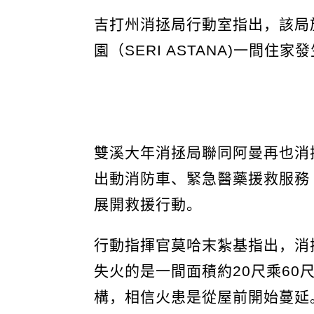
吉打州消拯局行動室指出，該局
園（SERI ASTANA)一間住
雙溪大年消拯局聯同阿曼再也消
出動消防車、緊急醫藥援救服務
展開救援行動。
行動指揮官莫哈末紮基指出，消
失火的是一間面積約20尺乘60
構，相信火患是從屋前開始蔓延