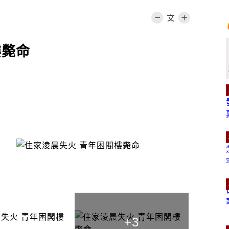
樓斃命
+3