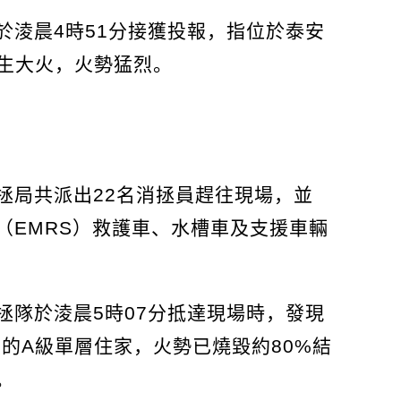
於淩晨4時51分接獲投報，指位於泰安
家發生大火，火勢猛烈。
拯局共派出22名消拯員趕往現場，並
（EMRS）救護車、水槽車及支援車輛
拯隊於淩晨5時07分抵達現場時，發現
尺的A級單層住家，火勢已燒毀約80%結
。