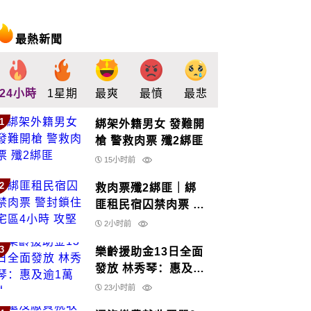
最熱新聞
24小時
1星期
最爽
最憤
最悲
最驚
支持
1
綁架外籍男女 發難開
槍 警救肉票 殲2綁匪
15小时前
2
救肉票殲2綁匪｜綁
匪租民宿囚禁肉票 警
封鎖住宅區4小時 攻
2小时前
堅救人
3
樂齡援助金13日全面
發放 林秀琴：惠及逾
1萬人
23小时前