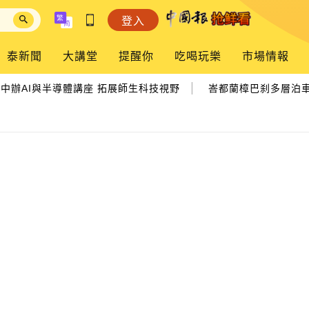
登入
泰新聞
大講堂
提醒你
吃喝玩樂
市場情報
|
辦AI與半導體講座 拓展師生科技視野
峇都蘭樟巴刹多層泊車場