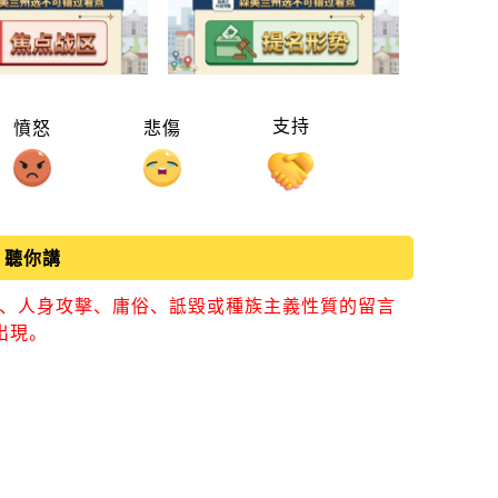
支持
憤怒
悲傷
聽你講
視、人身攻擊、庸俗、詆毀或種族主義性質的留言
出現。