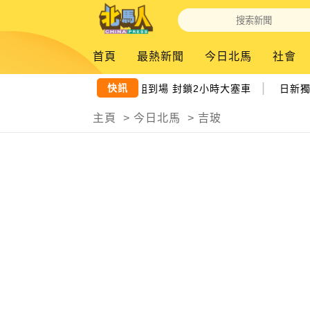
首頁
最熱新聞
今日北馬
社會
|
快訊
發現可疑行李箱 出動警拆彈組到場 封鎖2小時大塞車
日新獨中
主頁
>
今日北馬
>
吉玻