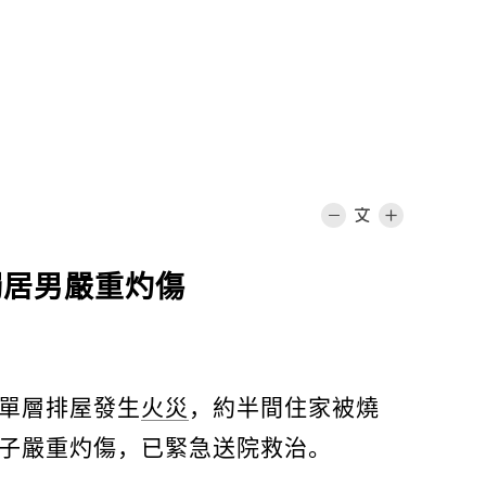
獨居男嚴重灼傷
間單層排屋發生
火災
，約半間住家被燒
男子嚴重灼傷，已緊急送院救治。