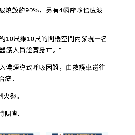
a被燒毀約90%，另有4輛摩哆也遭波
積約10尺乘10尺的閣樓空間內發現一名
醫護人員證實身亡。”
吸入濃煙導致呼吸困難，由救護車送往
治療。
制火勢。
待調查。