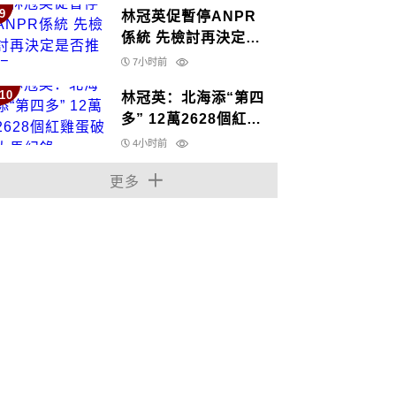
9
林冠英促暫停ANPR
係統 先檢討再決定是
否推行
7小时前
10
林冠英：北海添“第四
多” 12萬2628個紅雞
蛋破大馬紀錄
4小时前
更多