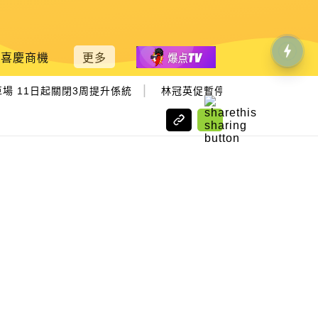
喜慶商機
更多
|
 11日起關閉3周提升係統
林冠英促暫停ANPR係統 先檢討再