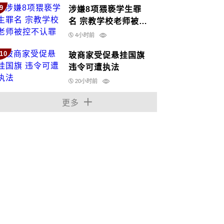
9
涉嫌8项猥亵学生罪
名 宗教学校老师被控
不认罪
4小时前
10
玻商家受促悬挂国旗
违令可遭执法
20小时前
更多