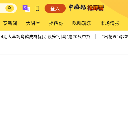
登入
泰新闻
大讲堂
提醒你
吃喝玩乐
市场情报
|
大草场乌鸦成群扰民 设笼“引鸟”逾20只中招
“出花园”跨越籍