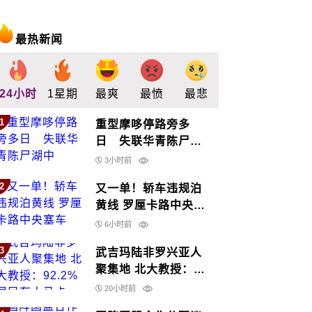
最热新闻
24小时
1星期
最爽
最愤
最悲
最惊
支持
1
重型摩哆停路旁多
日 失联华青陈尸湖
中
3小时前
2
又一单！轿车违规泊
黄线 罗厘卡路中央塞
车
6小时前
3
武吉玛陆非罗兴亚人
聚集地 北大教授：
92.2%居民有大马卡
20小时前