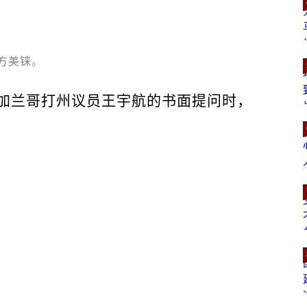
方美铼。
加兰哥打州议员王宇航的书面提问时，