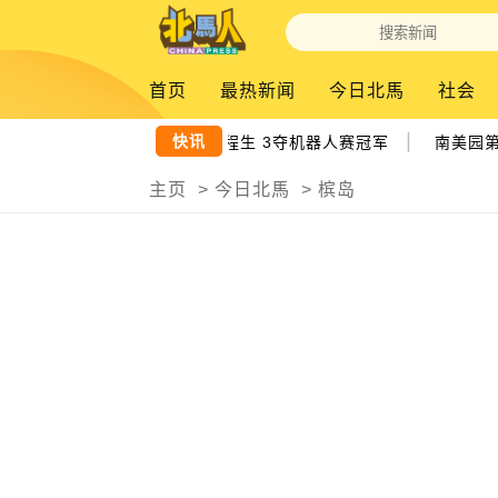
首页
最热新闻
今日北馬
社会
|
快讯
烧毁仍夺冠 拉曼理工机械工程生 3夺机器人赛冠军
南美园第4期
主页
>
今日北馬
>
槟岛