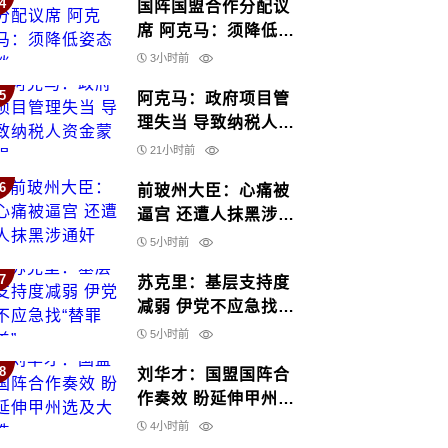
4
国阵国盟合作分配议
席 阿克马：须降低姿
态谈
3小时前
5
阿克马：政府项目管
理失当 导致纳税人资
金蒙损
21小时前
6
前玻州大臣：心痛被
逼宫 还遭人抹黑涉通
奸
5小时前
7
苏克里：基层支持度
减弱 伊党不应急找
“替罪羊”
5小时前
8
刘华才：国盟国阵合
作奏效 盼延伸甲州选
及大选
4小时前