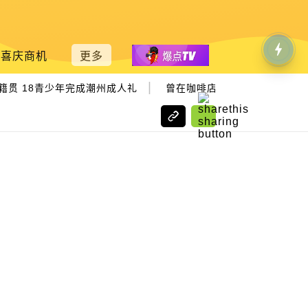
喜庆商机
更多
|
贯 18青少年完成潮州成人礼
曾在咖啡店洗碗 工地搬砖 ViTro