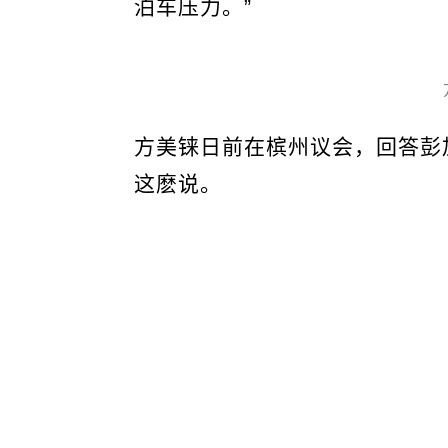
泊车压力。”
方美铼日前在槟州议会，回答彭
这麽说。