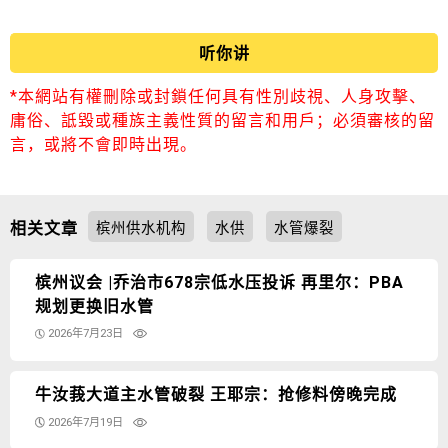
听你讲
*本網站有權刪除或封鎖任何具有性別歧視、人身攻擊、
庸俗、詆毀或種族主義性質的留言和用戶；必須審核的留
言，或將不會即時出現。
相关文章
槟州供水机构
水供
水管爆裂
槟州议会 |乔治市678宗低水压投诉 再里尔：PBA
规划更换旧水管
2026年7月23日
牛汝莪大道主水管破裂 王耶宗：抢修料傍晚完成
2026年7月19日