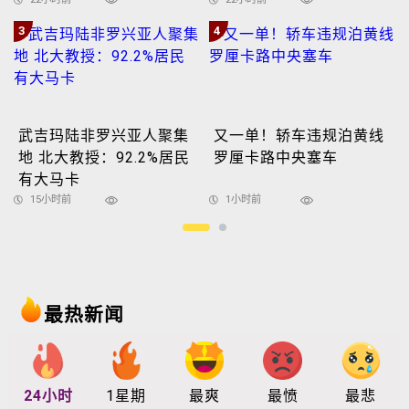
3
4
武吉玛陆非罗兴亚人聚集
又一单！轿车违规泊黄线
地 北大教授：92.2%居民
罗厘卡路中央塞车
有大马卡
15小时前
1小时前
最热新闻
24小时
1星期
最爽
最愤
最悲