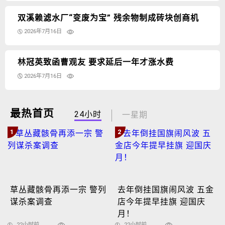
双溪赖滤水厂“变废为宝” 残余物制成砖块创商机
2026年7月16日
林冠英致函曹观友 要求延后一年才涨水费
2026年7月16日
最热首页
24小时
一星期
1
2
草丛藏骸骨再添一宗 警列
去年倒挂国旗闹风波 五金
谋杀案调查
店今年提早挂旗 迎国庆
月！
22小时前
22小时前