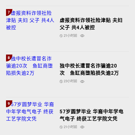
7
虚报资料诈领社险津贴 夫妇
父子 共4人被控
21小时前
8
独中校长遭冒名诈骗逾20
次 鱼缸商堕陷损失逾2万
23小时前
9
57岁圆梦毕业 华裔中年学电
气电子 终获工艺学院文凭
21小时前