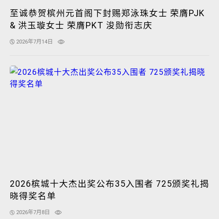
至诚恭贺槟州元首阁下封赐郑泳珠女士 荣膺PJK
& 洪玉璇女士 荣膺PKT 浚勋衔志庆
2026年7月14日
2026槟城十大杰出奖公布35入围者 725颁奖礼揭
晓得奖名单
2026年7月8日