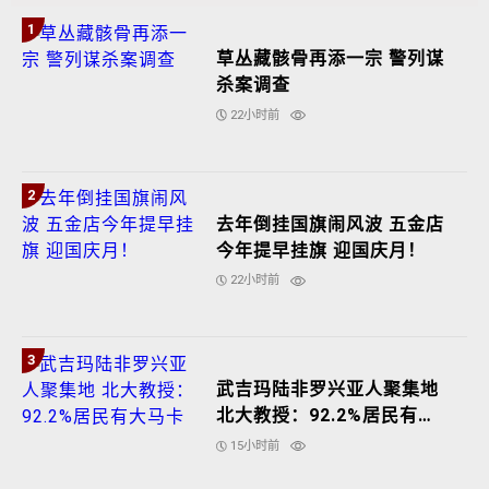
1
草丛藏骸骨再添一宗 警列谋
杀案调查
22小时前
2
去年倒挂国旗闹风波 五金店
今年提早挂旗 迎国庆月！
22小时前
3
武吉玛陆非罗兴亚人聚集地
北大教授：92.2%居民有大
马卡
15小时前