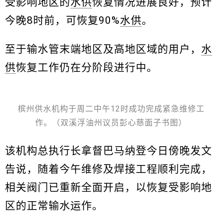
受影响地区的
水供
恢复情况进展良好，预计
今晚8时前，可恢复90%
水供
。
至于输水管末端地区及高地区域的用户，
水
供
恢复工作仍在分阶段进行中。
槟州供水机构于周二中午12时成功完成紧急维修工
作。（双溪浮油州议员彭心慈面子书图）
该机构总执行长拿督巴马纳登今日傍晚发文
告说，随着今午维修及焊接工程顺利完成，
相关阀门已重新全面开启，以恢复受影响地
区的正常输水运作。