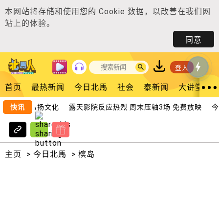
本网站将存储和使用您的
Cookie 数据
，以改善在我们网
站上的体验。
同意
登入
首页
最热新闻
今日北馬
社会
泰新闻
大讲堂
拨款支持弘扬文化
快讯
露天影院反应热烈 周末压轴3场 免费放映
今日
主页
>
今日北馬
>
槟岛