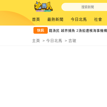
首頁
最熱新聞
今日北馬
社會
快訊
非法聘外籍漁民 越界捕魚 2漁船遭檳海事機構
主頁
>
今日北馬
>
吉玻