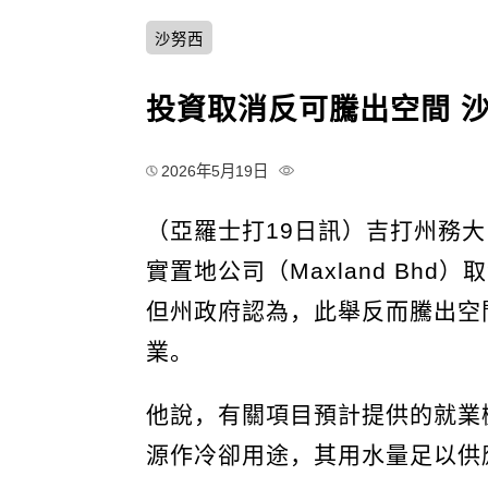
沙努西
投資取消反可騰出空間 
2026年5月19日
（亞羅士打19日訊）吉打州務
實置地公司（Maxland Bh
但州政府認為，此舉反而騰出空
業。
他說，有關項目預計提供的就業機
源作冷卻用途，其用水量足以供