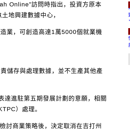
h Online”訪問時指出，投資方原本
畝土地興建數據中心，
造業，可創造高達1萬5000個就業機
負責儲存與處理數據，並不生產其他產
表達進駐第五期發展計劃的意願，相關
TPC）處理。
經重新檢討商業策略後，決定取消在吉打州