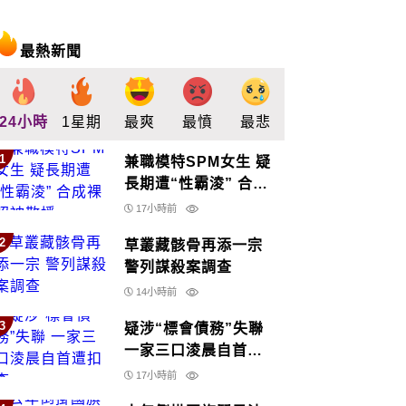
最熱新聞
24小時
1星期
最爽
最憤
最悲
最驚
支持
1
兼職模特SPM女生 疑
長期遭“性霸淩” 合成
裸照被散播
17小時前
2
草叢藏骸骨再添一宗
警列謀殺案調查
14小時前
3
疑涉“標會債務”失聯
一家三口淩晨自首遭
扣查
17小時前