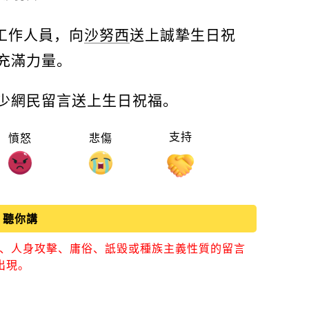
工作人員，向
沙努西
送上誠摯生日祝
充滿力量。
少網民留言送上生日祝福。
支持
憤怒
悲傷
聽你講
視、人身攻擊、庸俗、詆毀或種族主義性質的留言
出現。