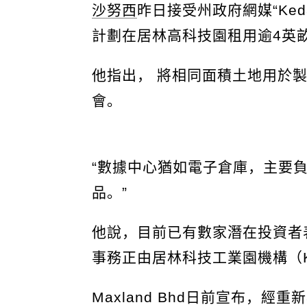
沙努西
昨日接受州政府網媒“Keda
計劃在居林高科技園租用逾4英
他指出， 將相同面積土地用於製
會。
“數據中心猶如電子倉庫，主要
品。”
他說，目前已有數家潛在投資者
事務正由居林科技工業園機構（K
Maxland Bhd日前宣布，