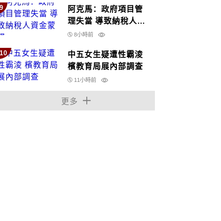
9
阿克馬：政府項目管
理失當 導致納稅人資
金蒙損
8小時前
10
中五女生疑遭性霸淩
檳教育局展內部調查
11小時前
更多