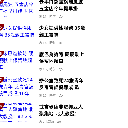
4
去年倒掛國旗鬧風波
五金店今年提早掛旗
迎國慶月！
14小時前
5
少女提供性服務 35歲
雜工被捕
17小時前
6
廠巴為搶時 硬硬駛上
保留地超車
18小時前
7
辦公室致死24歲青年
反毒官誤殺罪成 監10
年
18小時前
8
武吉瑪陸非羅興亞人
聚集地 北大教授：
92.2%居民有大馬卡
7小時前