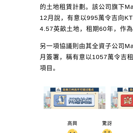
的土地租賃計劃。該公司旗下Maxl
12月說，有意以995萬令吉向K
4.57英畝土地，租期60年，作
另一項協議則由其全資子公司Maxl
月簽署，稱有意以1057萬令吉
項目。
高興
驚訝