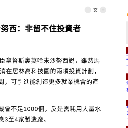
沙努西：非留不住投資者
大臣拿督斯裏莫哈末
沙努西
說，雖然馬
d）取消在居林高科技園的兩項投資計劃，
間，可引進能創造更多就業機會的產
會不足1000個，反是需耗用大量水
應3至4家製造廠。