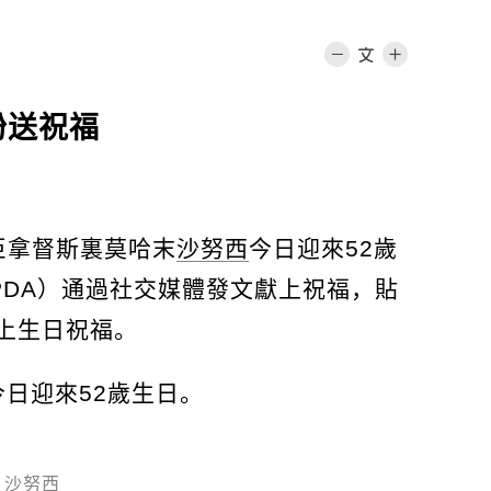
紛送祝福
臣拿督斯裏莫哈末
沙努西
今日迎來52歲
PDA）通過社交媒體發文獻上祝福，貼
上生日祝福。
今日迎來52歲生日。
沙努西