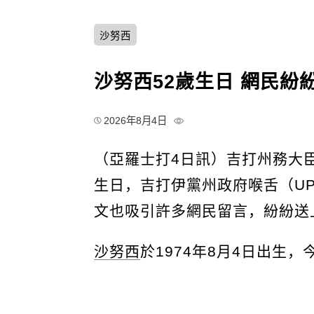
沙努西
沙努西52歲生日 網民紛
2026年8月4日
（亞羅士打4日訊）吉打州務大
生日，吉打伊黨州政府喉舌（U
文也吸引許多網民留言，紛紛送
沙努西
於1974年8月4日出生，