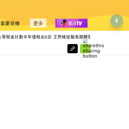
喜慶商機
更多
|
零租金計劃半年僅租出6店 王煦棱促擬長期轉型藍圖
辦寄養父