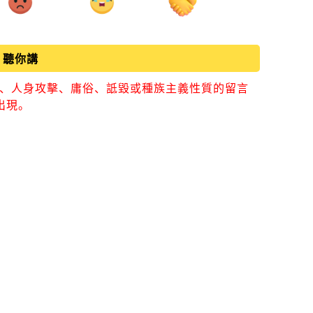
聽你講
視、人身攻擊、庸俗、詆毀或種族主義性質的留言
出現。