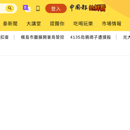
登入
泰新聞
大講堂
提醒你
吃喝玩樂
市場情報
|
|
扣查
檳島市廳展開害鳥管控 4135烏鴉鴿子遭撲殺
光大