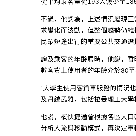
從平均乘客量從193人減少至18
不過，他認為，上述情況屬現正
求變化而波動，但整個趨勢仍維
民眾短途出行的重要公共交通選
詢及乘客的年齡層時，他說，暫
數客貨車使用者的年齡介於30至
“大學生使用客貨車服務的情況
及丹絨武雅，包括拉曼理工大學
他說，檳快捷通會根據各區人口
分析人流與移動模式，再決定車