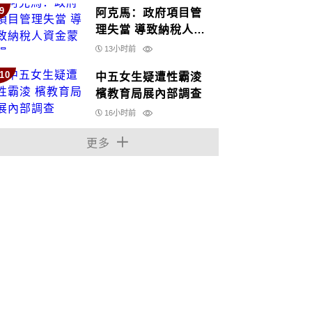
9
阿克馬：政府項目管
理失當 導致納稅人資
金蒙損
13小时前
10
中五女生疑遭性霸淩
檳教育局展內部調查
16小时前
更多