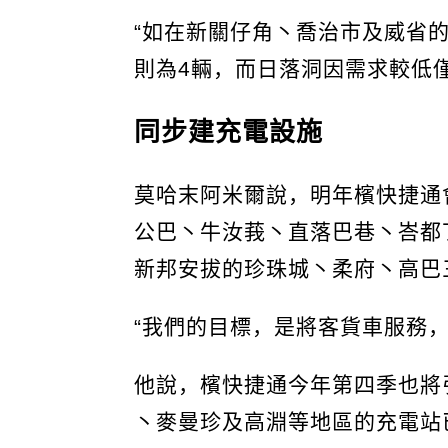
“如在新關仔角丶喬治市及威省
則為4輛，而日落洞因需求較低僅
同步建充電設施
莫哈末阿米爾說，明年檳快捷通
公巴丶牛汝莪丶直落巴巷丶峇都
新邦安拔的珍珠城丶柔府丶高巴
“我們的目標，是將客貨車服務，
他說，檳快捷通今年第四季也將
丶麥曼珍及高淵等地區的充電站