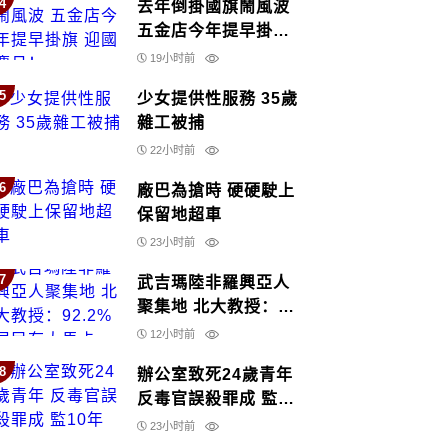
4
去年倒掛國旗鬧風波
五金店今年提早掛旗
迎國慶月！
19小时前
5
少女提供性服務 35歲
雜工被捕
22小时前
6
廠巴為搶時 硬硬駛上
保留地超車
23小时前
7
武吉瑪陸非羅興亞人
聚集地 北大教授：
92.2%居民有大馬卡
12小时前
8
辦公室致死24歲青年
反毒官誤殺罪成 監10
年
23小时前