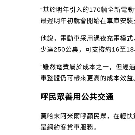
“基於明年引入的170輛全新電
最遲明年初就會開始在車庫安裝
他說，電動車采用過夜充電模式
少達250公裏，可支撐約16至1
“雖然電費屬於成本之一，但經
車整體仍可帶來更高的成本效益
呼民眾善用公共交通
莫哈末阿米爾呼籲民眾，在輕快
是網約客貨車服務。