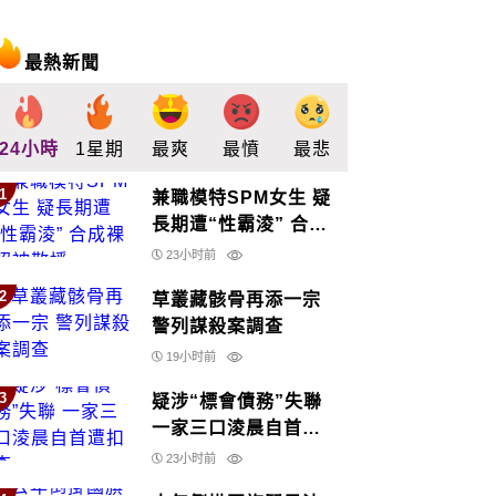
最熱新聞
24小時
1星期
最爽
最憤
最悲
最驚
支持
1
兼職模特SPM女生 疑
長期遭“性霸淩” 合成
裸照被散播
23小时前
2
草叢藏骸骨再添一宗
警列謀殺案調查
19小时前
3
疑涉“標會債務”失聯
一家三口淩晨自首遭
扣查
23小时前