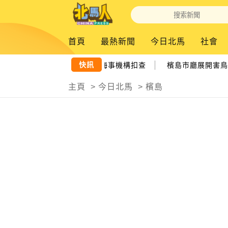
首頁
最熱新聞
今日北馬
社會
|
快訊
籍漁民 越界捕魚 2漁船遭檳海事機構扣查
檳島市廳展開害鳥管
主頁
>
今日北馬
>
檳島