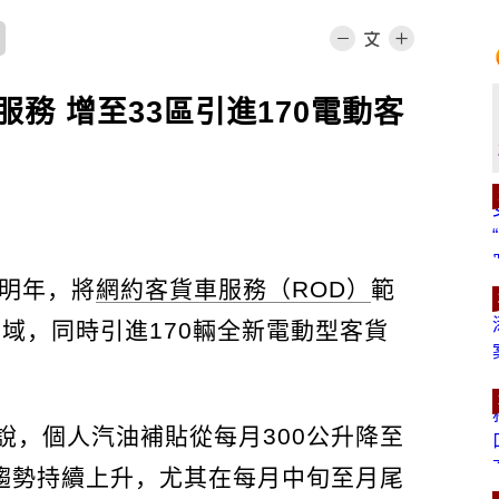
務 增至33區引進170電動客
明年，將
網約客貨車服務（ROD）
範
區域，同時引進170輛全新電動型客貨
說，個人汽油補貼從每月300公升降至
用趨勢持續上升，尤其在每月中旬至月尾