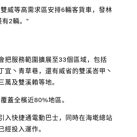
的雙威等高需求區安排6輛客貨車，發林
有2輛。”
會把服務範圍擴展至33個區域，包括
丁宜丶青草巷，還有威省的雙溪峇甲丶
三萬及雙溪賴等地。
覆蓋全檳近80%地區。
引入快捷通電動巴士，同時在海墘總站
已經投入運作。