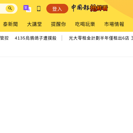
登入
泰新聞
大講堂
提醒你
吃喝玩樂
市場情報
|
控 4135烏鴉鴿子遭撲殺
光大零租金計劃半年僅租出6店 王