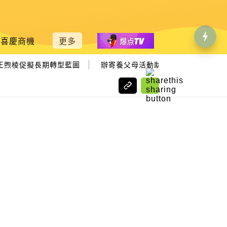
喜慶商機
更多
|
煦棱促擬長期轉型藍圖
辦寄養父母活動助殘友 檳濟世之家冀籌1