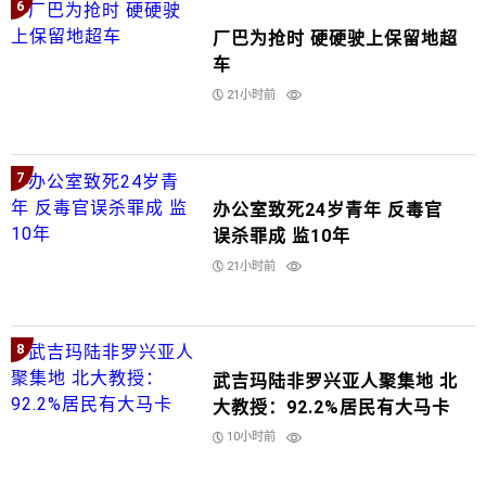
6
厂巴为抢时 硬硬驶上保留地超
车
21小时前
7
办公室致死24岁青年 反毒官
误杀罪成 监10年
21小时前
8
武吉玛陆非罗兴亚人聚集地 北
大教授：92.2%居民有大马卡
10小时前