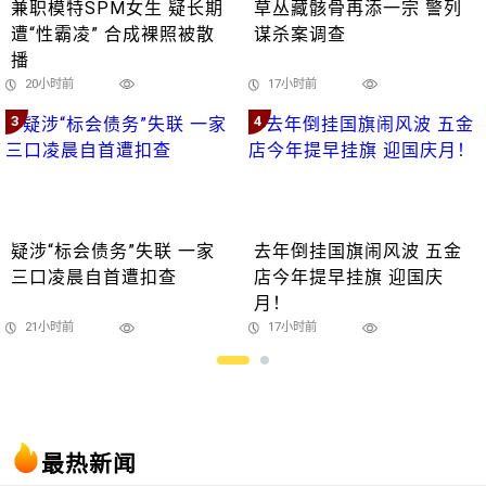
兼职模特SPM女生 疑长期
草丛藏骸骨再添一宗 警列
遭“性霸凌” 合成裸照被散
谋杀案调查
播
20小时前
17小时前
3
4
疑涉“标会债务”失联 一家
去年倒挂国旗闹风波 五金
三口凌晨自首遭扣查
店今年提早挂旗 迎国庆
月！
21小时前
17小时前
最热新闻