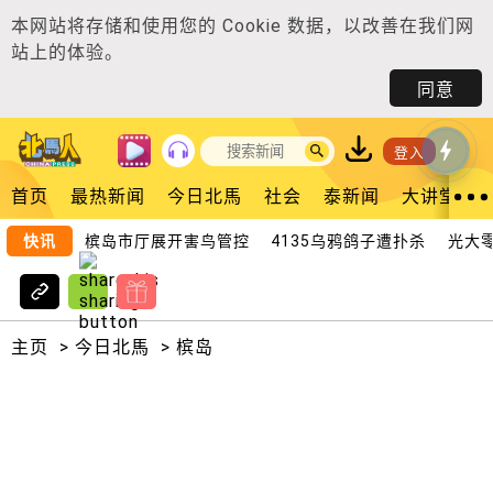
本网站将存储和使用您的
Cookie 数据
，以改善在我们网
站上的体验。
同意
登入
首页
最热新闻
今日北馬
社会
泰新闻
大讲堂
快讯
槟岛市厅展开害鸟管控 4135乌鸦鸽子遭扑杀
光大零租
主页
>
今日北馬
>
槟岛