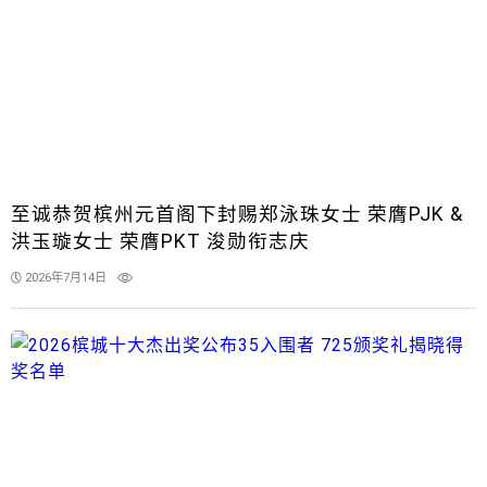
至诚恭贺槟州元首阁下封赐郑泳珠女士 荣膺PJK &
洪玉璇女士 荣膺PKT 浚勋衔志庆
2026年7月14日