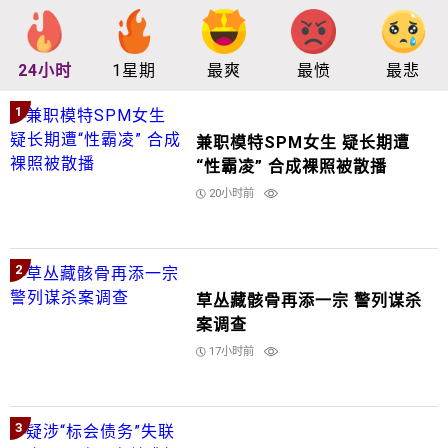
24小时
1星期
最爽
最愤
最悲
1
兼职模特SPM女生 疑长期遭
“性霸凌” 合成裸照被散播
20小时前
2
草丛藏骸骨再添一宗 警列谋杀
案调查
17小时前
3