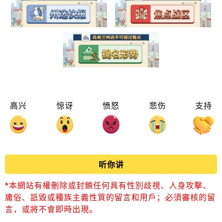
高兴
惊讶
愤怒
悲伤
支持
听你讲
*本網站有權刪除或封鎖任何具有性別歧視、人身攻擊、
庸俗、詆毀或種族主義性質的留言和用戶；必須審核的留
言，或將不會即時出現。