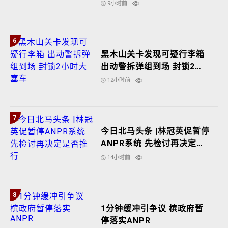
9小时前
6
黑木山关卡发现可疑行李箱
出动警拆弹组到场 封锁2小
时大塞车
12小时前
7
今日北马头条 |林冠英促暂停
ANPR系统 先检讨再决定是
否推行
14小时前
8
1分钟缓冲引争议 槟政府暂
停落实ANPR