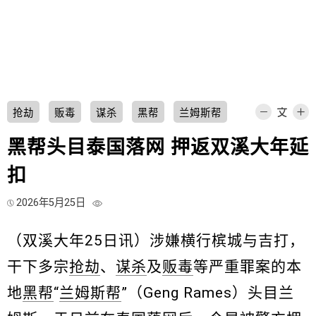
抢劫
贩毒
谋杀
黑帮
兰姆斯帮
黑帮头目泰国落网 押返双溪大年延
扣
2026年5月25日
（双溪大年25日讯）涉嫌横行槟城与吉打，
干下多宗
抢劫
、
谋杀
及
贩毒
等严重罪案的本
地
黑帮
“
兰姆斯帮
”（Geng Rames）头目兰