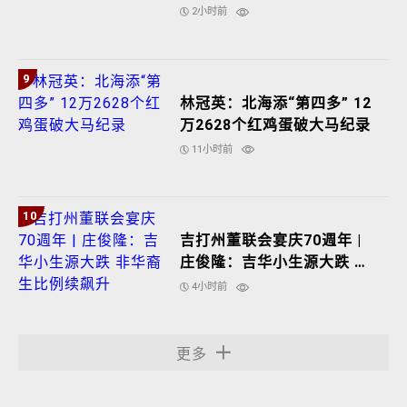
2小时前
9
林冠英：北海添“第四多” 12
万2628个红鸡蛋破大马纪录
11小时前
10
吉打州董联会宴庆70週年 |
庄俊隆：吉华小生源大跌 非
华裔生比例续飙升
4小时前
更多