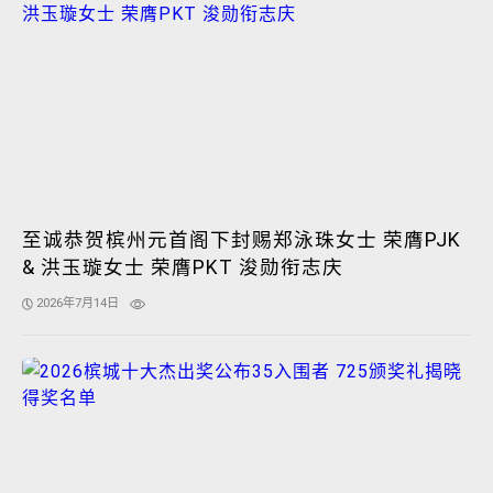
至诚恭贺槟州元首阁下封赐郑泳珠女士 荣膺PJK
& 洪玉璇女士 荣膺PKT 浚勋衔志庆
2026年7月14日