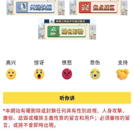
高兴
惊讶
愤怒
悲伤
支持
听你讲
*本網站有權刪除或封鎖任何具有性別歧視、人身攻擊、
庸俗、詆毀或種族主義性質的留言和用戶；必須審核的留
言，或將不會即時出現。