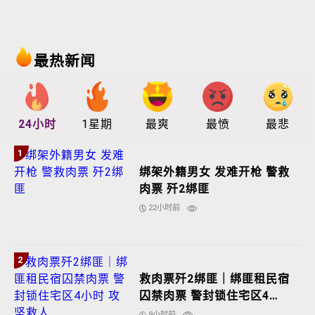
最热新闻
24小时
1星期
最爽
最愤
最悲
1
绑架外籍男女 发难开枪 警救
肉票 歼2绑匪
22小时前
2
救肉票歼2绑匪｜绑匪租民宿
囚禁肉票 警封锁住宅区4小
时 攻坚救人
9小时前