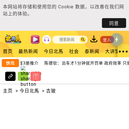
本网站将存储和使用您的
Cookie 数据
，以改善在我们网
站上的体验。
同意
登入
首页
最热新闻
今日北馬
社会
泰新闻
大讲堂
拼图》首3册推介
快讯
陈德钦：泊车才1分钟就开罚单 政府效率 只剩
主页
>
今日北馬
>
吉玻