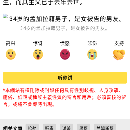
生，而其生父已于去年去世。
34岁的孟加拉籍男子，是女被告的男友。
高兴
惊讶
愤怒
悲伤
支持
听你讲
*本網站有權刪除或封鎖任何具有性別歧視、人身攻擊、
庸俗、詆毀或種族主義性質的留言和用戶；必須審核的留
言，或將不會即時出現。
相关文章
抢劫
贩毒
谋杀
黑帮
兰姆斯帮