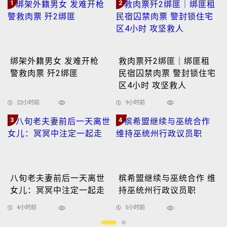
1
2
绑架外籍男女 发难开枪
救肉票歼2绑匪｜绑匪租
警救肉票 歼2绑匪
民宿囚禁肉票 警封锁住宅
区4小时 攻坚救人
22小时前
9小时前
3
4
八旬老夫妻前后一天离世
槟希盟继续与巫统合作 维
女儿：冥冥中注定一起走
持巫统州行政议员职
4小时前
5小时前