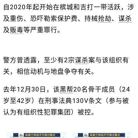
自2020年起开始在槟城和吉打一带活跃，涉
及重伤、恐吓勒索保护费、持械
抢劫
、
谋杀
及
贩毒
等严重罪行。
警方曾透露，至少有2宗
谋杀
案与该组织有
关，相信动机与地盘争夺有关。
去年12月30日，该
黑帮
20名骨干成员（24
岁至42岁）在刑事法典130V条文（参与被
认为有组织性犯罪集团）被控。