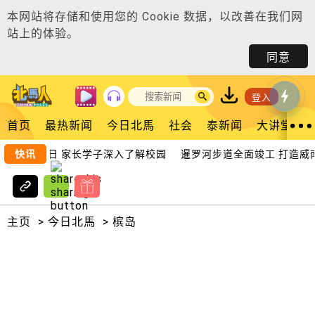
本网站将存储和使用您的
Cookie 数据
，以改善在我们网
站上的体验。
同意
登入
首页
最热新闻
今日北馬
社会
泰新闻
大讲堂
独中开放日 家长学子深入了解校园
快讯
暹罗河步道全面竣工 打造威南
主页
>
今日北馬
>
槟岛