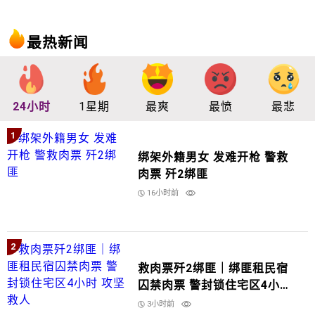
最热新闻
24小时
1星期
最爽
最愤
最悲
1
绑架外籍男女 发难开枪 警救
肉票 歼2绑匪
16小时前
2
救肉票歼2绑匪｜绑匪租民宿
囚禁肉票 警封锁住宅区4小时
攻坚救人
3小时前