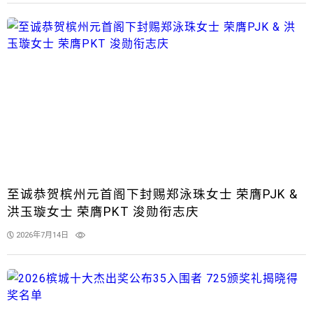
至诚恭贺槟州元首阁下封赐郑泳珠女士 荣膺PJK &
洪玉璇女士 荣膺PKT 浚勋衔志庆
2026年7月14日