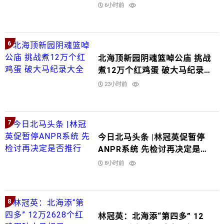
塞车
6小时前
6
北海顶新园阴魂篮啅公庙 挑战
煮12万个红鸡蛋 破大马纪录
大全
23小时前
7
今日北马头条 |林冠英促暂停
ANPR系统 先检讨再决定是否
推行
8小时前
8
林冠英：北海添“第四多” 12