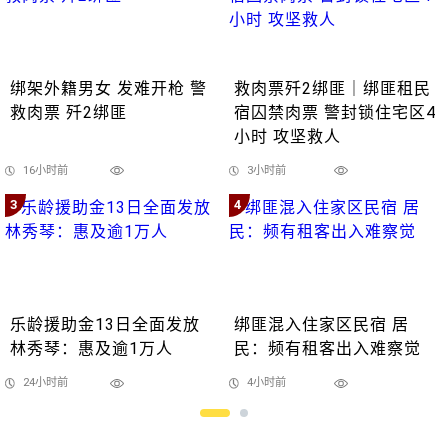
绑架外籍男女 发难开枪 警
救肉票歼2绑匪｜绑匪租民
救肉票 歼2绑匪
宿囚禁肉票 警封锁住宅区4
小时 攻坚救人
16小时前
3小时前
3
4
乐龄援助金13日全面发放
绑匪混入住家区民宿 居
林秀琴：惠及逾1万人
民：频有租客出入难察觉
24小时前
4小时前