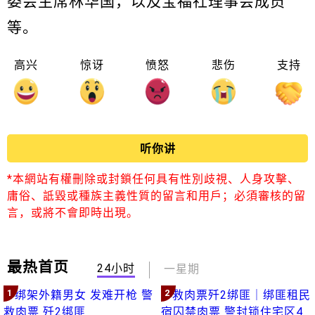
委会主席林华国，以及宝福社理事会成员
等。
高兴
惊讶
愤怒
悲伤
支持
听你讲
*本網站有權刪除或封鎖任何具有性別歧視、人身攻擊、
庸俗、詆毀或種族主義性質的留言和用戶；必須審核的留
言，或將不會即時出現。
最热首页
24小时
一星期
1
2