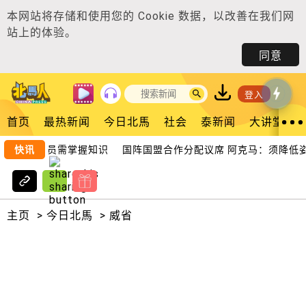
本网站将存储和使用您的
Cookie 数据
，以改善在我们网
站上的体验。
同意
登入
首页
最热新闻
今日北馬
社会
泰新闻
大讲堂
：国州议员需掌握知识
快讯
国阵国盟合作分配议席 阿克马：须降低姿
主页
>
今日北馬
>
威省