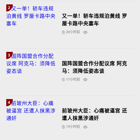
2
又一单！轿车违规泊黄线 罗
厘卡路中央塞车
20小时前
3
国阵国盟合作分配议席 阿克
马：须降低姿态谈
17小时前
4
前玻州大臣：心痛被逼宫 还
遭人抹黑涉通奸
19小时前