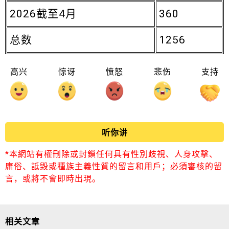
2026截至4月
360
总数
1256
高兴
惊讶
愤怒
悲伤
支持
听你讲
*本網站有權刪除或封鎖任何具有性別歧視、人身攻擊、
庸俗、詆毀或種族主義性質的留言和用戶；必須審核的留
言，或將不會即時出現。
相关文章