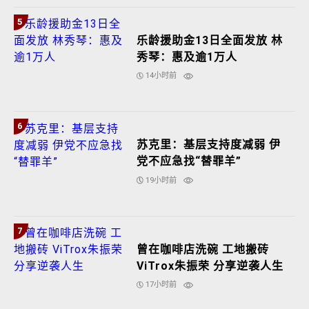
5
乐龄援助金13日全面发放 林
秀琴：惠及逾1万人
14小时前
6
苏克里：基层支持度减弱 伊
党不应急找“替罪羊”
19小时前
7
曾在咖啡店洗碗 工地搬砖
ViTrox朱振荣 分享逆袭人生
17小时前