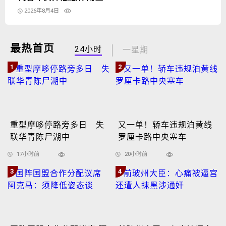
2026年8月4日
最热首页
24小时
一星期
1
2
重型摩哆停路旁多日 失
又一单！轿车违规泊黄线
联华青陈尸湖中
罗厘卡路中央塞车
17小时前
20小时前
3
4