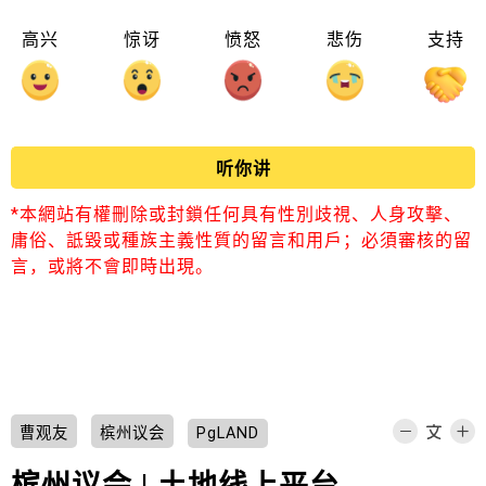
高兴
惊讶
愤怒
悲伤
支持
听你讲
*本網站有權刪除或封鎖任何具有性別歧視、人身攻擊、
庸俗、詆毀或種族主義性質的留言和用戶；必須審核的留
言，或將不會即時出現。
曹观友
槟州议会
PgLAND