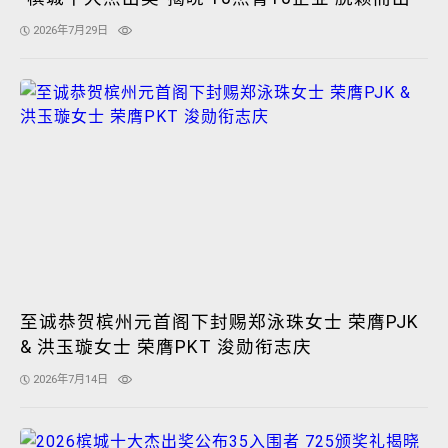
2026年7月29日
至诚恭贺槟州元首阁下封赐郑泳珠女士 荣膺PJK
& 洪玉璇女士 荣膺PKT 浚勋衔志庆
2026年7月14日