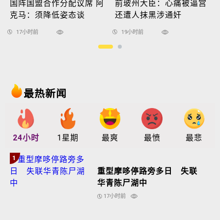
国阵国盟合作分配议席 阿
前玻州大臣：心痛被逼宫
克马：须降低姿态谈
还遭人抹黑涉通奸
17小时前
19小时前
最热新闻
24小时
1星期
最爽
最愤
最悲
1
重型摩哆停路旁多日 失联
华青陈尸湖中
17小时前