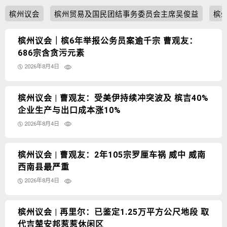
槟州议会
槟州贸易及国民团结事务委员会主席吴俊益
槟
槟州议会｜槟6年举报公务员案逾千宗 曹观友：
686宗含贪污元素
2026年8月4日
槟州议会 | 曹观友：受美伊持续冲突波及 槟吉40%
企业生产与出口成本涨10%
2026年8月4日
槟州议会 | 曹观友：2年105宗罗厘车祸 威中 威南
西南县最严重
2026年8月4日
槟州议会 | 再里尔：已鉴定1.25万平方公尺地段 取
代吉辇安邦惹惹休闲区