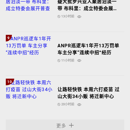
疑大批罗兴亚人聚居泊淡一
带 布科里：成立特委会展开
普查
13小时前
9
ANPR巡逻车1年开13万罚单
车主分享“连续中招”经历
11小时前
10
让路轻快铁 本周六打疫苗 过
山大街34小贩 将迁新中心
20小时前
更多