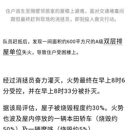
住户逃生至隔壁邻居家的屋檐上避难，面对交通堵塞问
题但最终赶到现场的消拯员，即刻投入救灾行动。
双层排
队员赶抵后，发现一间面积约600平方尺的A级
屋单位
失火，导致住户受困楼上。
经过消拯员奋力灌灭，火势最终在早上8时6
分受控，并在早上8时33分被扑灭。
据该局评估，屋子被烧毁程度约30%。火势
也波及屋内停放的一辆本田轿车（烧毁约
50%）及一辆摩哆（烧毁约5%）。