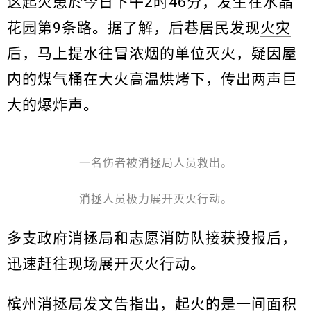
这起火患於今日下午2时46分，发生在水晶
花园第9条路。据了解，后巷居民发现
火灾
后，马上提水往冒浓烟的单位灭火，疑因屋
内的煤气桶在大火高温烘烤下，传出两声巨
大的爆炸声。
一名伤者被消拯局人员救出。
消拯人员极力展开灭火行动。
多支政府消拯局和志愿消防队接获投报后，
迅速赶往现场展开灭火行动。
槟州消拯局发文告指出，起火的是一间面积