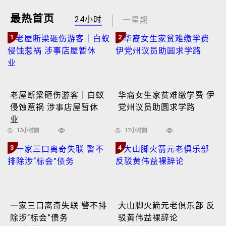
最热首页
24小时
一星期
1
2
老屋断梁砸伤游客｜白蚁
华裔女生家贫难缴学费 伊
侵蚀惹祸 涉事店屋暂休
党州议员助圆求学路
业
13小时前
17小时前
3
4
一家三口离奇失联 警不排
大山脚火箭元老俱乐部 反
除涉“标会”债务
驳黄伟益裸辞论