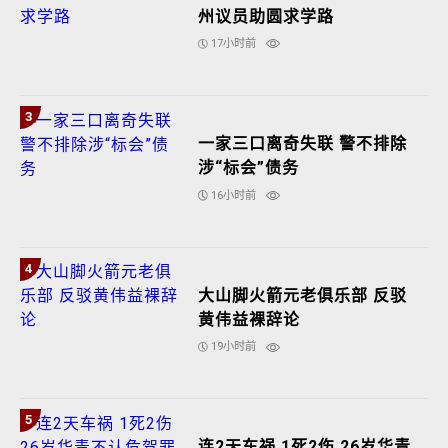
州议员助圆求学路
17小时前
3
一家三口离奇失联 警不排除
涉“标会”债务
16小时前
4
大山脚火箭元老俱乐部 反驳
黄伟益裸辞论
19小时前
5
连2天车祸 1死2伤 26岁华青