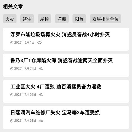
相关文章
火灾
逃生
屋顶
凉棚
阳台
双层排屋单位
浮罗布隆垃圾场再火灾 消拯员奋战4小时扑灭
2026年8月4日
鲁乃3厂1仓库陷火海 消拯奋战逾两天全面扑灭
2026年7月31日
工业区大火 4厂遭殃 逾百消拯员奋力灌救
2026年7月29日
日落洞汽车维修厂失火 宝马等3车遭受损
2026年7月24日