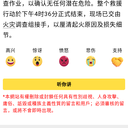
查作业，以确认无任何潜在危险。整个救援
行动於下午4时36分正式结束，现场已交由
火灾
调查组接手，以厘清起火原因及损失细
节。
高兴
惊讶
愤怒
悲伤
支持
听你讲
*本網站有權刪除或封鎖任何具有性別歧視、人身攻擊、
庸俗、詆毀或種族主義性質的留言和用戶；必須審核的留
言，或將不會即時出現。