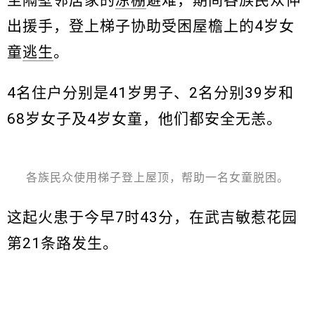
至隔壁邻居家的
凉棚
避难，期间各族民众伸
出援手，登上梯子协助受困屋檐上的4岁女
童
逃生
。
4名住户分别是41岁男子、2名分别39岁和
68岁女子及4岁女童，他们都安全无恙。
各族民众使用梯子登上屋顶，帮助一名女童脱困。
这起火患于今早7时43分，在武吉敏惹花园
第21条路发生。