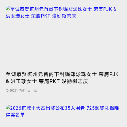
至诚恭贺槟州元首阁下封赐郑泳珠女士 荣膺PJK
& 洪玉璇女士 荣膺PKT 浚勋衔志庆
2026年7月14日