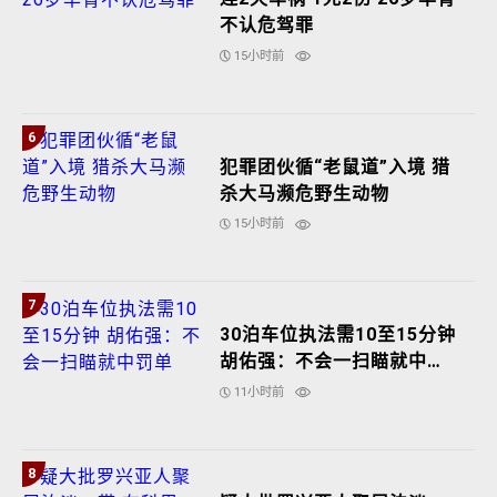
不认危驾罪
15小时前
6
犯罪团伙循“老鼠道”入境 猎
杀大马濒危野生动物
15小时前
7
30泊车位执法需10至15分钟
胡佑强：不会一扫瞄就中罚
单
11小时前
8