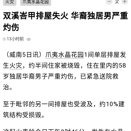
火灾
爪夷水晶花园
双溪峇甲排屋失火 华裔独居男严重
灼伤
13小时前
（威南5日讯）
爪夷水晶花园
1间单层排屋发
生
火灾
，约半间住家被烧毁，住在里内的58
岁独居华裔男子严重灼伤，已紧急送院救
治。
至于毗邻的另一间排屋也受波及，约10%建
筑结构受损毁。