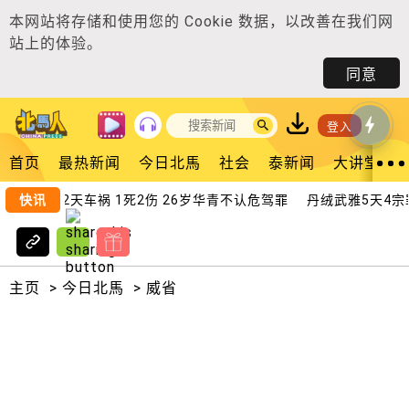
本网站将存储和使用您的
Cookie 数据
，以改善在我们网
站上的体验。
同意
登入
首页
最热新闻
今日北馬
社会
泰新闻
大讲堂
快讯
连2天车祸 1死2伤 26岁华青不认危驾罪
丹绒武雅5天4宗罪
主页
>
今日北馬
>
威省