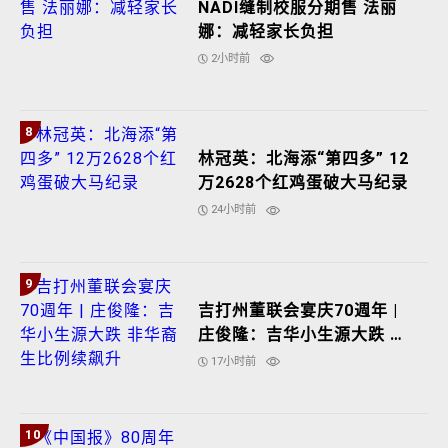
NADI缝制校服分期售 法丽
娜：减轻家长负担
2小时前
8
林冠英：北海添“第四多” 12
万2628个红鸡蛋破大马纪录
24小时前
9
吉打州董联会宴庆70週年 |
庄俊隆：吉华小生源大跌 非
华裔生比例续飙升
17小时前
10