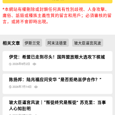
*本網站有權刪除或封鎖任何具有性別歧視、人身攻擊、
庸俗、詆毀或種族主義性質的留言和用戶；必須審核的留
言，或將不會即時出現。
相关文章
伊斯兰党
阿末法德里
玻大臣逼宫风波
伊党：希盟已走到尽头！国阵盟放眼大选攻下槟城
2026年8月2日
陈扬邦：陆兆福应问安华 “是否拒绝巫伊合作？”
2026年7月14日
玻大臣逼宫风波｜“叛徒终究是叛徒” 苏克里：当事
人心知肚明