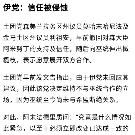
伊党：信任被侵蚀
土团党森美兰拉务区州议员莫哈末哈尼法及
金马士区州议员利祖安，早前撤回对森大臣
阿米努丁的支持及信任，随后向巫统伸出橄
榄枝，表示愿意展开双方合作。
土团党早前发文告指出，由于伊党未回应其
建议，因此该党决定维持不与巫统合作的立
场，因为巫统至今尚未与希盟断绝关系。
对此，
阿末法德里
质问：“究竟是什么情况如
此紧急，以至于必须立即改变已达成一致的