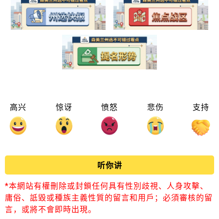
高兴
惊讶
愤怒
悲伤
支持
听你讲
*本網站有權刪除或封鎖任何具有性別歧視、人身攻擊、
庸俗、詆毀或種族主義性質的留言和用戶；必須審核的留
言，或將不會即時出現。