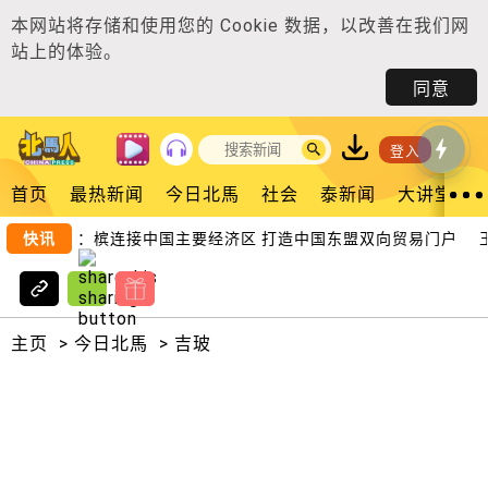
本网站将存储和使用您的
Cookie 数据
，以改善在我们网
站上的体验。
同意
登入
首页
最热新闻
今日北馬
社会
泰新闻
大讲堂
吴俊益：槟连接中国主要经济区 打造中国东盟双向贸易门户
快讯
王
主页
>
今日北馬
>
吉玻