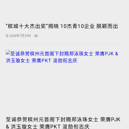
“槟城十大杰出奖”揭晓 10杰青10企业 脱颖而出
2026年7月29日
至诚恭贺槟州元首阁下封赐郑泳珠女士 荣膺PJK
& 洪玉璇女士 荣膺PKT 浚勋衔志庆