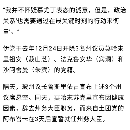
“我并不怀疑慕尤丁表态的诚意，但是，政治
关系‘也需要通过在最关键时刻的行动来衡
量’。”
伊党于去年12月24日开除3名州议员莫哈末
里祖安（莪山芝）、法克鲁安华（宾洞）和
沙阿舍曼（朱宾）的党籍。
隔天，玻州议长鲁斯里依占宣布上述3个州
议席悬空。同天，莫哈末苏克里宣布因健康
因素，辞去州务大臣职务，而来自土团党的
阿布峇卡在3天后宣誓就任州务大臣。