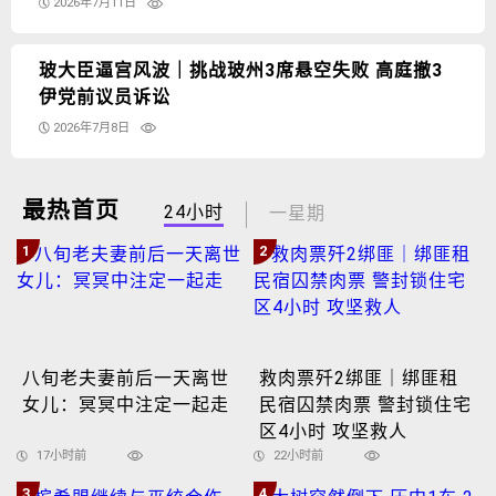
2026年7月11日
玻大臣逼宫风波｜挑战玻州3席悬空失败 高庭撤3
伊党前议员诉讼
2026年7月8日
最热首页
24小时
一星期
1
2
八旬老夫妻前后一天离世
救肉票歼2绑匪｜绑匪租
女儿：冥冥中注定一起走
民宿囚禁肉票 警封锁住宅
区4小时 攻坚救人
17小时前
22小时前
3
4