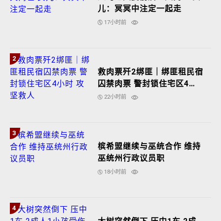
儿：冥冥中注定一起走
17小时前
2
救肉票歼2绑匪｜绑匪租民宿
囚禁肉票 警封锁住宅区4小
时 攻坚救人
22小时前
3
槟希盟继续与巫统合作 维持
巫统州行政议员职
18小时前
4