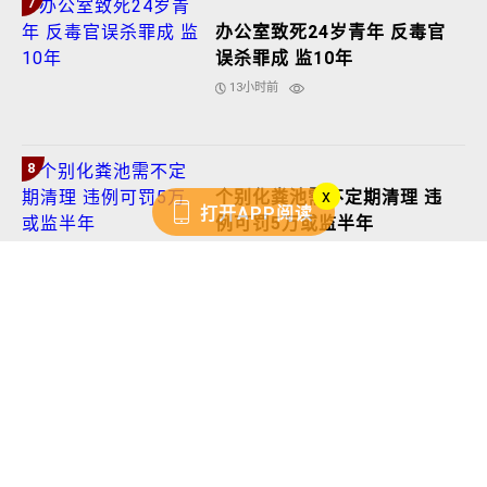
22小时前
9
中五女生疑遭性霸凌 槟教育
局展内部调查
6小时前
x
打开APP阅读
10
武吉玛陆非罗兴亚人聚集地
北大教授：92.2%居民有大
马卡
2小时前
更多