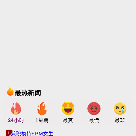
最热新闻
24小时
1星期
最爽
最愤
最悲
1
兼职模特SPM女生 疑长期遭
“性霸凌” 合成裸照被散播
12小时前
2
草丛藏骸骨再添一宗 警列谋
杀案调查