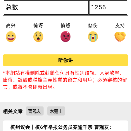
总数
1256
高兴
惊讶
愤怒
悲伤
支持
听你讲
*本網站有權刪除或封鎖任何具有性別歧視、人身攻擊、
庸俗、詆毀或種族主義性質的留言和用戶；必須審核的留
言，或將不會即時出現。
相关文章
曹观友
木蔻山
槟州议会｜槟6年举报公务员案逾千宗 曹观友：