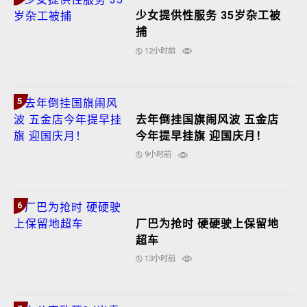
9小时前
6
厂巴为抢时 硬硬驶上保留地
超车
13小时前
7
办公室致死24岁青年 反毒官
误杀罪成 监10年
13小时前
8
个别化粪池需不定期清理 违
例可罚5万或监半年