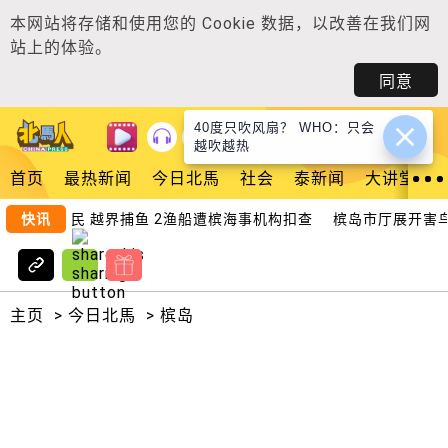
本网站将存储和使用您的
Cookie 数据
，以改善在我们网
站上的体验。
同意
40度只吹风扇？ WHO：只会
登入
越吹越热
首页
最热新闻
今日北馬
社会
泰新闻
大讲堂
聘外籍渔民 越界捕鱼 2渔船遭槟海事机构扣查
快讯
槟岛市厅展开害鸟
主页
>
今日北馬
>
槟岛