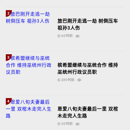
2
旅巴刚开走逃一劫 树倒压车
祖孙3人伤
6小时前
3
槟希盟继续与巫统合作 维持
巫统州行政议员职
23小时前
4
恩爱八旬夫妻最后一里 双棺
木走完人生路
2小时前