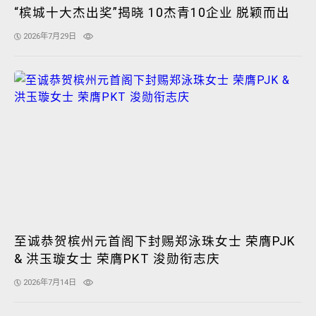
“槟城十大杰出奖”揭晓 10杰青10企业 脱颖而出
2026年7月29日
至诚恭贺槟州元首阁下封赐郑泳珠女士 荣膺PJK
& 洪玉璇女士 荣膺PKT 浚勋衔志庆
2026年7月14日