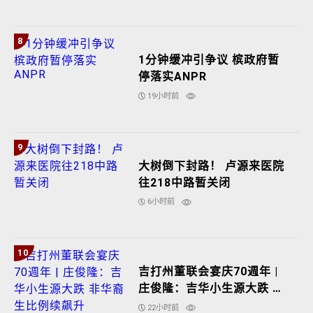
8
1分钟缓冲引争议 槟政府暂
停落实ANPR
19小时前
9
大树倒下封路！ 卢源来医院
往218中路暂关闭
6小时前
10
吉打州董联会宴庆70週年 |
庄俊隆：吉华小生源大跌 非
华裔生比例续飙升
22小时前