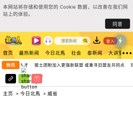
本网站将存储和使用您的
Cookie 数据
，以改善在我们网
站上的体验。
同意
登入
首页
最热新闻
今日北馬
社会
泰新闻
大讲堂
留住大马人才
快讯
玻土团盼加入更强新联盟 或重寻旧盟友共同点
瑶池
主页
>
今日北馬
>
威省