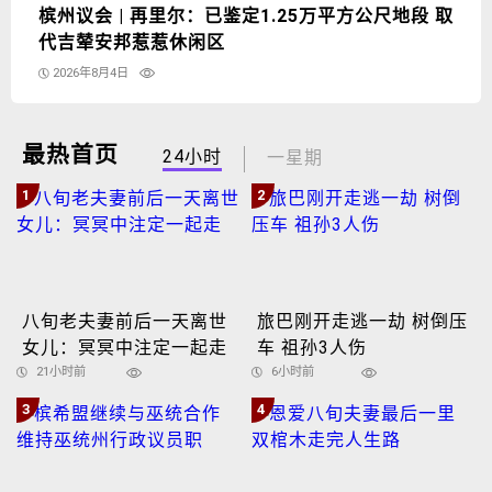
槟州议会 | 再里尔：已鉴定1.25万平方公尺地段 取
代吉辇安邦惹惹休闲区
2026年8月4日
最热首页
24小时
一星期
1
2
八旬老夫妻前后一天离世
旅巴刚开走逃一劫 树倒压
女儿：冥冥中注定一起走
车 祖孙3人伤
21小时前
6小时前
3
4