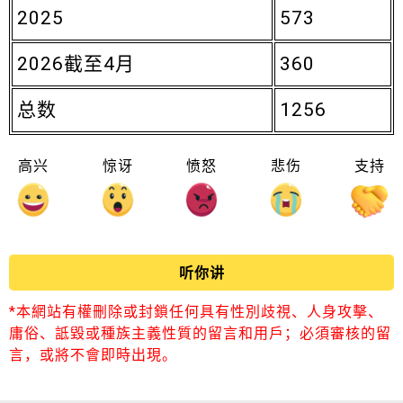
2025
573
2026截至4月
360
总数
1256
高兴
惊讶
愤怒
悲伤
支持
听你讲
*本網站有權刪除或封鎖任何具有性別歧視、人身攻擊、
庸俗、詆毀或種族主義性質的留言和用戶；必須審核的留
言，或將不會即時出現。