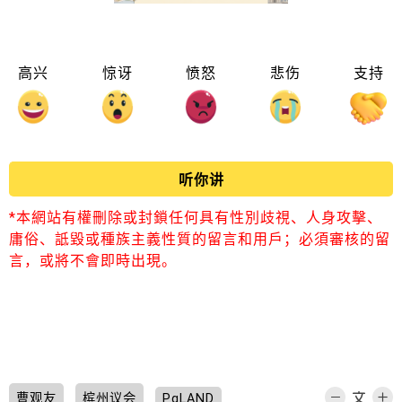
高兴
惊讶
愤怒
悲伤
支持
听你讲
*本網站有權刪除或封鎖任何具有性別歧視、人身攻擊、
庸俗、詆毀或種族主義性質的留言和用戶；必須審核的留
言，或將不會即時出現。
曹观友
槟州议会
PgLAND