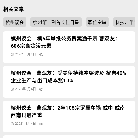
相关文章
槟州议会
槟州第二副首长佳日星
职位空缺
科技、半
槟州议会｜槟6年举报公务员案逾千宗 曹观友：
686宗含贪污元素
2026年8月4日
槟州议会 | 曹观友：受美伊持续冲突波及 槟吉40%
企业生产与出口成本涨10%
2026年8月4日
槟州议会 | 曹观友：2年105宗罗厘车祸 威中 威南
西南县最严重
2026年8月4日