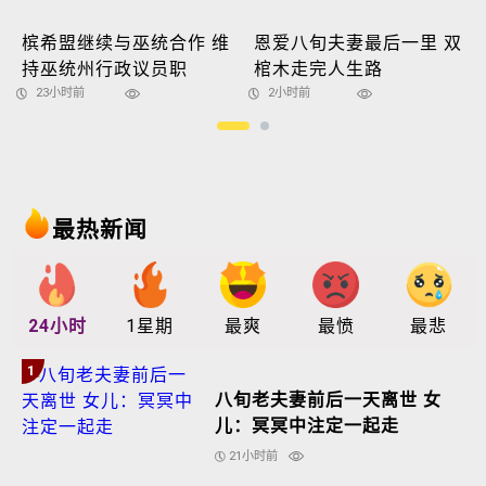
槟希盟继续与巫统合作 维
恩爱八旬夫妻最后一里 双
持巫统州行政议员职
棺木走完人生路
23小时前
2小时前
最热新闻
24小时
1星期
最爽
最愤
最悲
1
八旬老夫妻前后一天离世 女
儿：冥冥中注定一起走
21小时前