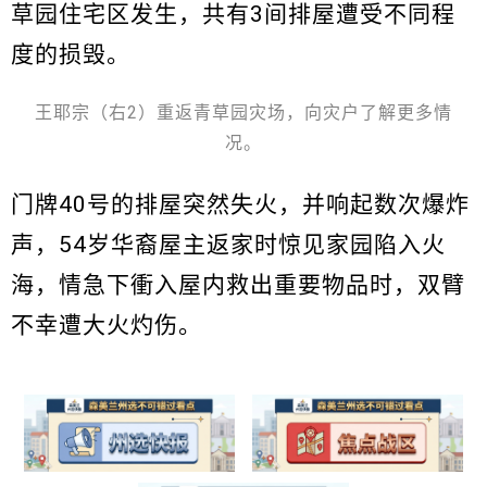
草园住宅区发生，共有3间排屋遭受不同程
度的损毁。
王耶宗（右2）重返青草园灾场，向灾户了解更多情
况。
门牌40号的排屋突然失火，并响起数次爆炸
声，54岁华裔屋主返家时惊见家园陷入火
海，情急下衝入屋内救出重要物品时，双臂
不幸遭大火灼伤。