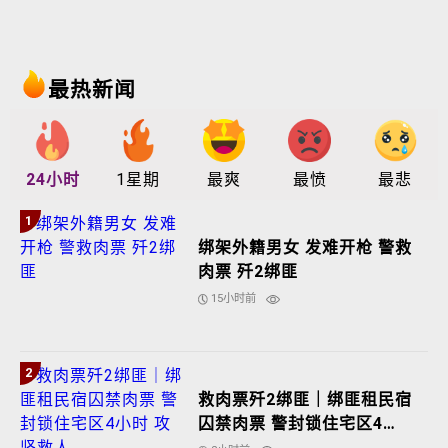
最热新闻
24小时
1星期
最爽
最愤
最悲
1
绑架外籍男女 发难开枪 警救
肉票 歼2绑匪
15小时前
2
救肉票歼2绑匪｜绑匪租民宿
囚禁肉票 警封锁住宅区4小
时 攻坚救人