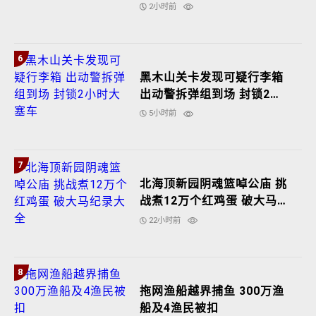
2小时前
6
黑木山关卡发现可疑行李箱
出动警拆弹组到场 封锁2小
时大塞车
5小时前
7
北海顶新园阴魂篮啅公庙 挑
战煮12万个红鸡蛋 破大马纪
录大全
22小时前
8
拖网渔船越界捕鱼 300万渔
船及4渔民被扣