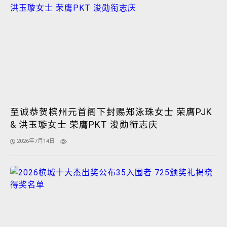
至诚恭贺槟州元首阁下封赐郑泳珠女士 荣膺PJK
& 洪玉璇女士 荣膺PKT 浚勋衔志庆
2026年7月14日