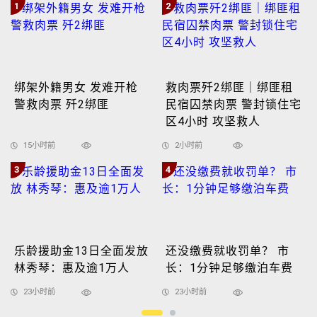
1
2
绑架外籍男女 发难开枪
救肉票歼2绑匪｜绑匪租
警救肉票 歼2绑匪
民宿囚禁肉票 警封锁住宅
区4小时 攻坚救人
15小时前
2小时前
3
4
乐龄援助金13日全面发放
还没缴费就收罚单？ 市
林秀琴：惠及逾1万人
长：1分钟足够缴泊车费
23小时前
23小时前