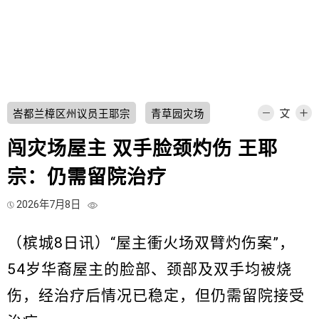
峇都兰樟区州议员王耶宗
青草园灾场
闯灾场屋主 双手脸颈灼伤 王耶
宗：仍需留院治疗
2026年7月8日
（槟城8日讯）“屋主衝火场双臂灼伤案”，
54岁华裔屋主的脸部、颈部及双手均被烧
伤，经治疗后情况已稳定，但仍需留院接受