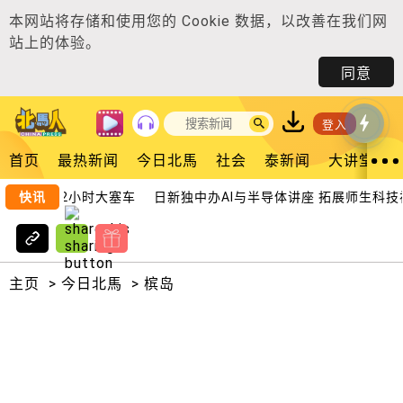
本网站将存储和使用您的
Cookie 数据
，以改善在我们网
站上的体验。
同意
登入
首页
最热新闻
今日北馬
社会
泰新闻
大讲堂
场 封锁2小时大塞车
快讯
日新独中办AI与半导体讲座 拓展师生科技视
主页
>
今日北馬
>
槟岛