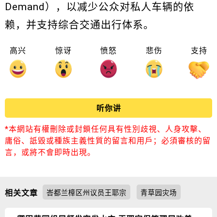
Demand），以减少公众对私人车辆的依
赖，并支持综合交通出行体系。
高兴
惊讶
愤怒
悲伤
支持
听你讲
*本網站有權刪除或封鎖任何具有性別歧視、人身攻擊、
庸俗、詆毀或種族主義性質的留言和用戶；必須審核的留
言，或將不會即時出現。
相关文章
峇都兰樟区州议员王耶宗
青草园灾场