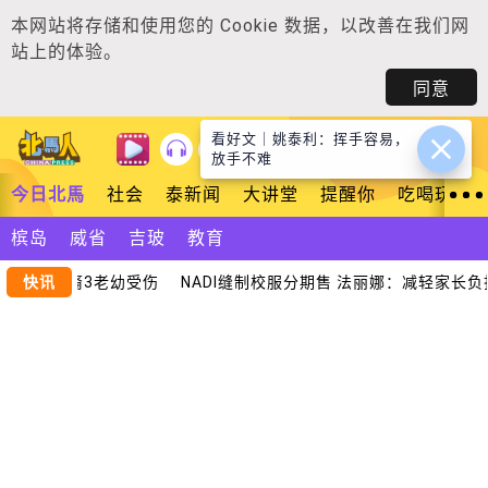
本网站将存储和使用您的
Cookie 数据
，以改善在我们网
站上的体验。
同意
看好文｜姚泰利：挥手容易，
登入
放手不难
今日北馬
社会
泰新闻
大讲堂
提醒你
吃喝玩乐
槟岛
威省
吉玻
教育
中车 华裔3老幼受伤
快讯
NADI缝制校服分期售 法丽娜：减轻家长负担