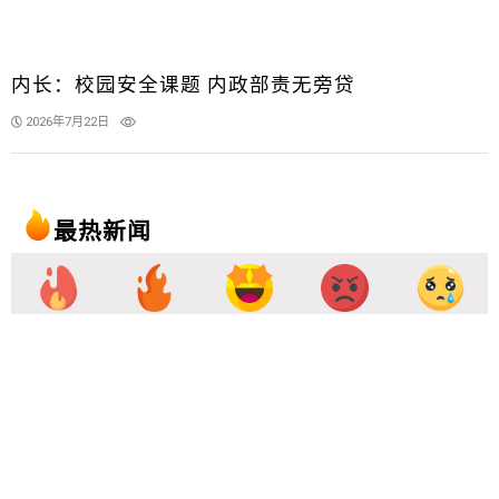
内长：校园安全课题 内政部责无旁贷
2026年7月22日
最热新闻
24小时
1星期
最爽
最愤
最悲
1
八旬老夫妻前后一天离世 女
儿：冥冥中注定一起走
20小时前