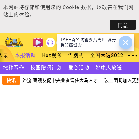
本网站将存储和使用您的
Cookie 数据
，以改善在我们网
站上的体验。
同意
TAFF首名试管婴儿离世 苏丹
登入
后悲痛悼念
人录
本报活动
Hot视频
告别式
全国大选2022
撒种写作
校园赠阅计划
爱心活动
好康大放送
提高 人才恐外流 曹观友促中央业者留住大马人才
快讯
玻土团盼加入更