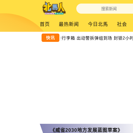
首页
最热新闻
今日北馬
社会
快讯
黑木山关卡发现可疑行李箱 出动警拆弹组到场 封锁2小
《威省2030地方发展蓝图草案》