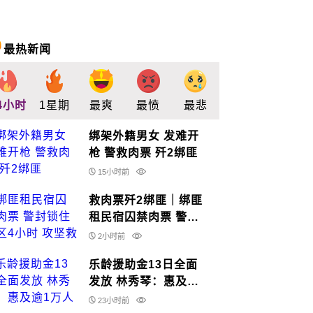
最热新闻
4小时
1星期
最爽
最愤
最悲
最惊
支持
绑架外籍男女 发难开
枪 警救肉票 歼2绑匪
15小时前
救肉票歼2绑匪｜绑匪
租民宿囚禁肉票 警封
锁住宅区4小时 攻坚救
2小时前
人
乐龄援助金13日全面
发放 林秀琴：惠及逾1
万人
23小时前