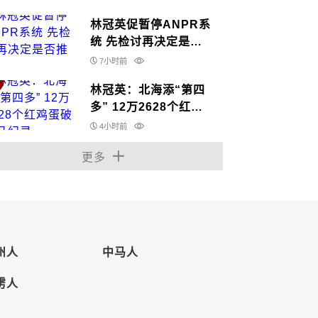
林冠英促暂停ANPR系
统 先检讨再决定是否
推行
7小时前
林冠英：北海添“第四
多” 12万2628个红鸡
蛋破大马纪录
4小时前
更多
州人
中马人
雳人