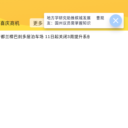
地方学研究助推槟城发展 曹观
喜庆商机
更多
友：国州议员需掌握知识
|
都兰樟巴刹多层泊车场 11日起关闭3周提升系统
林冠英促暂停