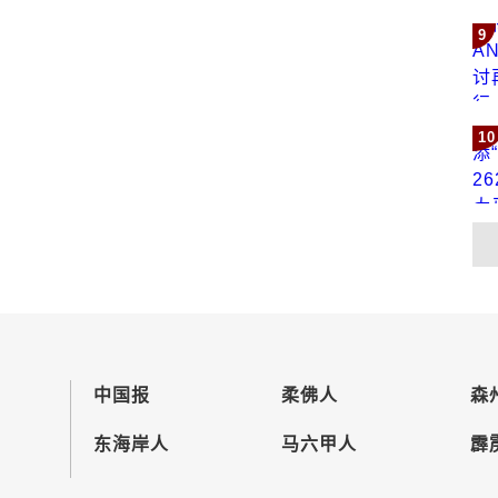
9
10
中国报
柔佛人
森
东海岸人
马六甲人
霹