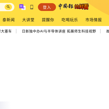
登入
泰新闻
大讲堂
提醒你
吃喝玩乐
市场情报
|
|
时大塞车
日新独中办AI与半导体讲座 拓展师生科技视野
峇