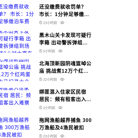
还没缴费就收罚单？
市长：1分钟足够缴泊
车费
23小时前
黑木山关卡发现可疑行
李箱 出动警拆弹组到
场 封锁2小时大塞车
5小时前
北海顶新园阴魂篮啅公
庙 挑战煮12万个红鸡
蛋 破大马纪录大全
22小时前
绑匪混入住家区民宿
居民：频有租客出入难
察觉
2小时前
拖网渔船越界捕鱼 300
万渔船及4渔民被扣
23小时前