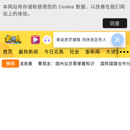
本网站将存储和使用您的
Cookie 数据
，以改善在我们网
站上的体验。
同意
泰幼虎学捕猎 闯休息区吃人
登入
首页
最热新闻
今日北馬
社会
泰新闻
大讲堂
研究助推槟城发展 曹观友：国州议员需掌握知识
快讯
国阵国盟合作分