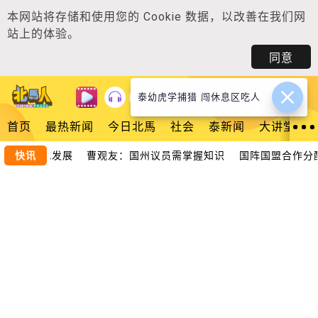
本网站将存储和使用您的
Cookie 数据
，以改善在我们网
站上的体验。
同意
泰幼虎学捕猎 闯休息区吃人
登入
首页
最热新闻
今日北馬
社会
泰新闻
大讲堂
助推槟城发展 曹观友：国州议员需掌握知识
快讯
国阵国盟合作分配