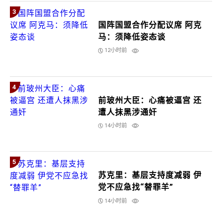
3
国阵国盟合作分配议席 阿克
马：须降低姿态谈
12小时前
4
前玻州大臣：心痛被逼宫 还
遭人抹黑涉通奸
14小时前
5
苏克里：基层支持度减弱 伊
党不应急找“替罪羊”
14小时前