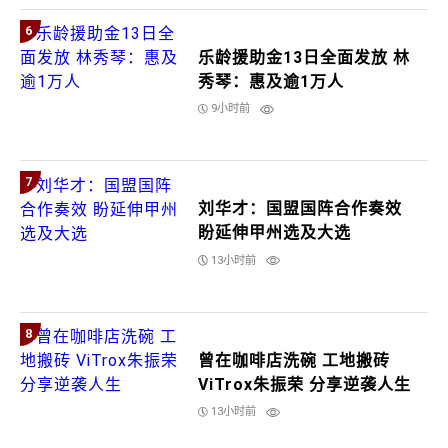
6
乐龄援助金13日全面发放 林
秀琴：惠及逾1万人
9小时前
7
刘华才：国盟国阵合作奏效
盼延伸甲州选及大选
13小时前
8
曾在咖啡店洗碗 工地搬砖
ViTrox朱振荣 分享逆袭人生
13小时前