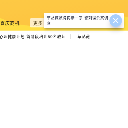
草丛藏骸骨再添一宗 警列谋杀案调
喜庆商机
更多
查
|
理健康计划 首阶段培训50名教师
草丛藏骸骨再添一宗 警列