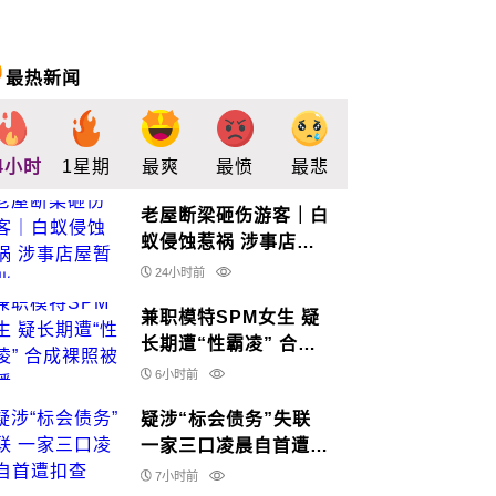
最热新闻
4小时
1星期
最爽
最愤
最悲
最惊
支持
老屋断梁砸伤游客｜白
蚁侵蚀惹祸 涉事店屋
暂休业
24小时前
兼职模特SPM女生 疑
长期遭“性霸凌” 合成
裸照被散播
6小时前
疑涉“标会债务”失联
一家三口凌晨自首遭扣
查
7小时前