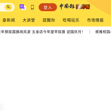
登入
泰新闻
大讲堂
提醒你
吃喝玩乐
市场情报
|
年倒挂国旗闹风波 五金店今年提早挂旗 迎国庆月！
槟推校园心