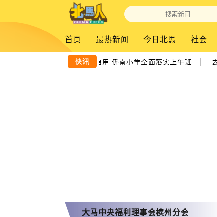
首页
最热新闻
今日北馬
社会
|
快讯
耗160万8新课室启用 侨南小学全面落实上午班
去
大马中央福利理事会槟州分会