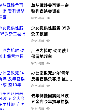
草丛藏骸骨再添一宗
警列谋杀案调查
3小时前
少女提供性服务 35岁
杂工被捕
6小时前
厂巴为抢时 硬硬驶上
保留地超车
7小时前
办公室致死24岁青年
反毒官误杀罪成 监10
年
7小时前
去年倒挂国旗闹风波
五金店今年提早挂旗
迎国庆月！
3小时前