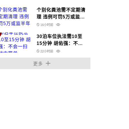
个别化粪池需不定期清
理 违例可罚5万或监半
年
16小时前
30泊车位执法需10至
15分钟 胡佑强：不会
一扫瞄就中罚单
22小时前
更多