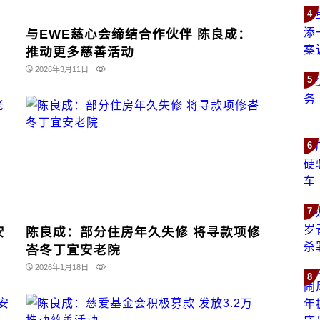
4
：
与EWE慈心会缔结合作伙伴 陈良成：
推动更多慈善活动
2026年3月11日
5
6
7
安
陈良成：部分住房年久失修 将寻款项修
峇冬丁宜安老院
2026年1月18日
8