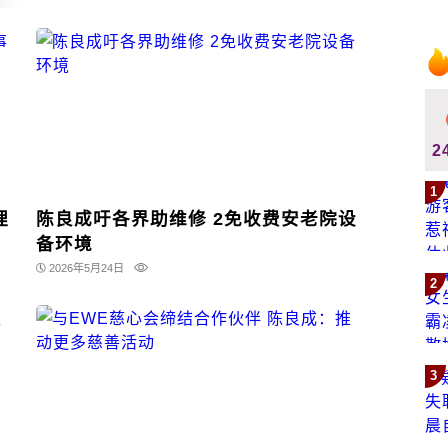
2
1
理
陈良成吁各界助维修 2免收费安老院设
备环境
2026年5月24日
2
3