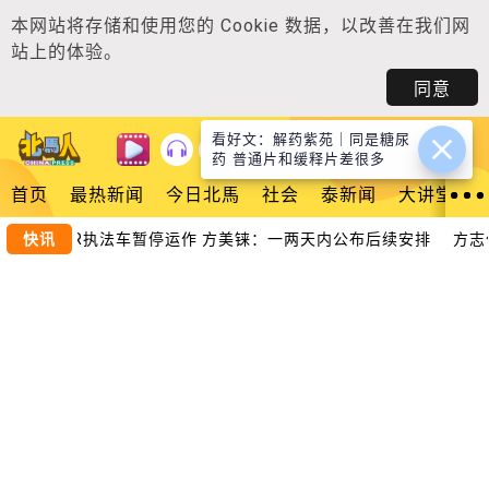
本网站将存储和使用您的
Cookie 数据
，以改善在我们网
站上的体验。
同意
看好文：解药紫苑｜同是糖尿
登入
药 普通片和缓释片差很多
首页
最热新闻
今日北馬
社会
泰新闻
大讲堂
 | ANPR执法车暂停运作 方美铼：一两天内公布后续安排
快讯
方志伟