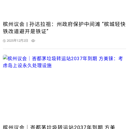
槟州议会 | 孙达拉祖：州政府保护中间滩 “槟城轻快
铁改道避开是铁证”
2025年12月2日
槟州议会｜峇都茅垃圾转运站2037年到期 方美