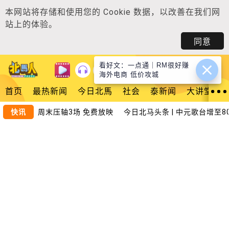
本网站将存储和使用您的
Cookie 数据
，以改善在我们网
站上的体验。
同意
看好文：一点通｜RM很好赚
登入
海外电商 低价攻城
首页
最热新闻
今日北馬
社会
泰新闻
大讲堂
院反应热烈 周末压轴3场 免费放映
快讯
今日北马头条 | 中元歌台增至8