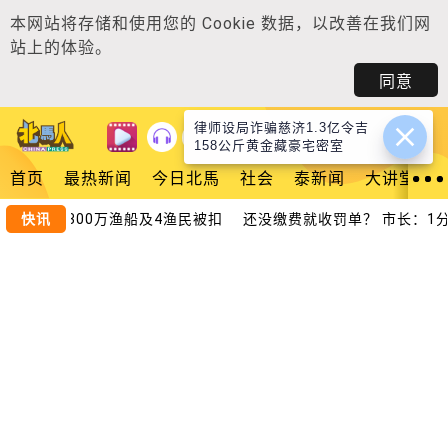
本网站将存储和使用您的
Cookie 数据
，以改善在我们网
站上的体验。
同意
律师设局诈骗慈济1.3亿令吉
登入
158公斤黄金藏豪宅密室
首页
最热新闻
今日北馬
社会
泰新闻
大讲堂
越界捕鱼 300万渔船及4渔民被扣
快讯
还没缴费就收罚单？ 市长：1