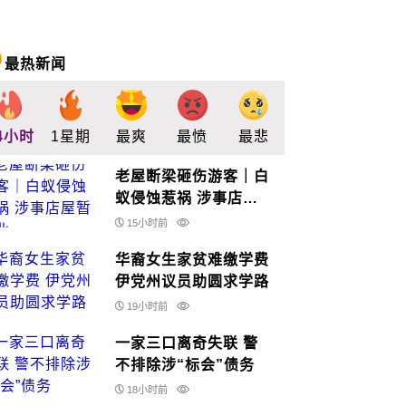
最热新闻
4小时
1星期
最爽
最愤
最悲
最惊
支持
老屋断梁砸伤游客｜白
蚁侵蚀惹祸 涉事店屋
暂休业
15小时前
华裔女生家贫难缴学费
伊党州议员助圆求学路
19小时前
一家三口离奇失联 警
不排除涉“标会”债务
18小时前