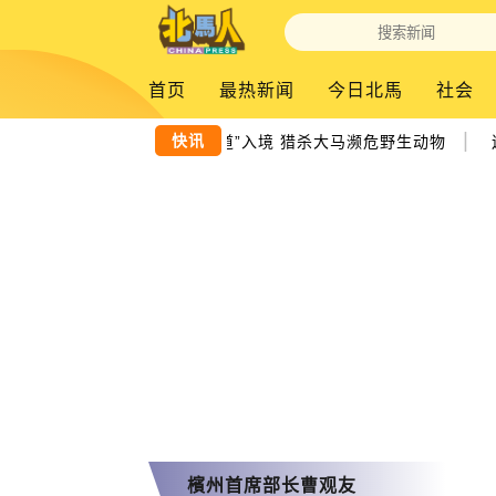
首页
最热新闻
今日北馬
社会
|
快讯
犯罪团伙循“老鼠道”入境 猎杀大马濒危野生动物
连
檳州首席部长曹观友