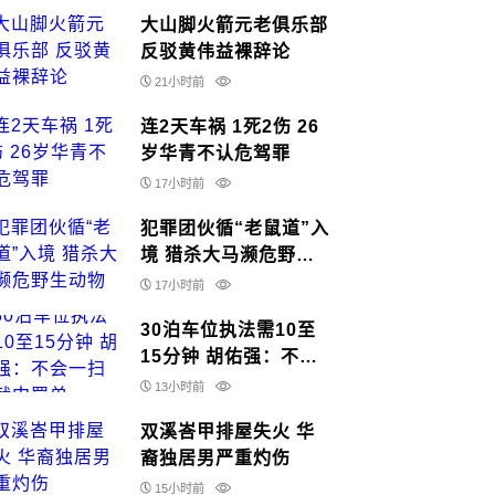
大山脚火箭元老俱乐部
反驳黄伟益裸辞论
21小时前
连2天车祸 1死2伤 26
岁华青不认危驾罪
17小时前
犯罪团伙循“老鼠道”入
境 猎杀大马濒危野生
动物
17小时前
30泊车位执法需10至
15分钟 胡佑强：不会
一扫瞄就中罚单
13小时前
双溪峇甲排屋失火 华
裔独居男严重灼伤
15小时前