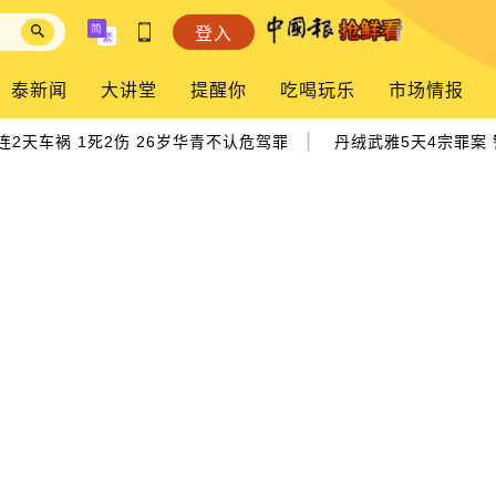
登入
泰新闻
大讲堂
提醒你
吃喝玩乐
市场情报
|
2天车祸 1死2伤 26岁华青不认危驾罪
丹绒武雅5天4宗罪案 