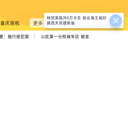
林冠英拨共6万令吉 助北海王裕好
喜庆商机
更多
路西天宫建新庙
|
警：独行匪犯案
公民第一分校候车区 蜕变阅读空间 藏书30