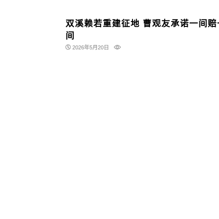
双溪赖若重建征地 曹观友承诺一间赔
间
2026年5月20日