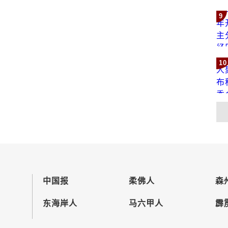
9
10
中国报
柔佛人
森
东海岸人
马六甲人
霹