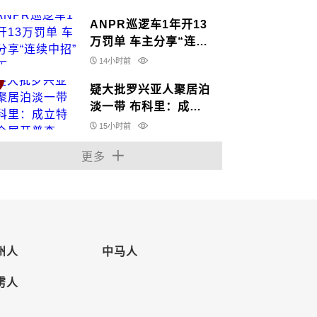
ANPR巡逻车1年开13
万罚单 车主分享“连续
中招”经历
14小时前
疑大批罗兴亚人聚居泊
淡一带 布科里：成立
特委会展开普查
15小时前
更多
州人
中马人
雳人