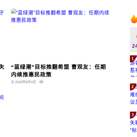
2
1
“蓝绿潮”目标推翻希盟 曹观友：任期
内续推惠民政策
2026年8月4日
2
3