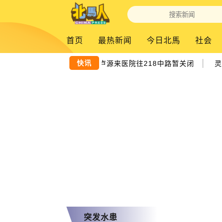
首页
最热新闻
今日北馬
社会
|
快讯
大树倒下封路！ 卢源来医院往218中路暂关闭
灵
突发水患