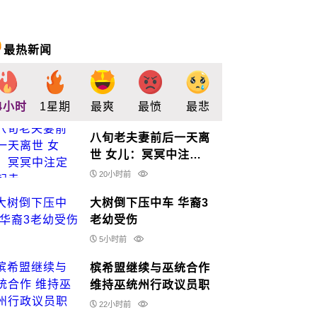
最热新闻
4小时
1星期
最爽
最愤
最悲
最惊
支持
八旬老夫妻前后一天离
世 女儿：冥冥中注定
一起走
20小时前
大树倒下压中车 华裔3
老幼受伤
5小时前
槟希盟继续与巫统合作
维持巫统州行政议员职
22小时前