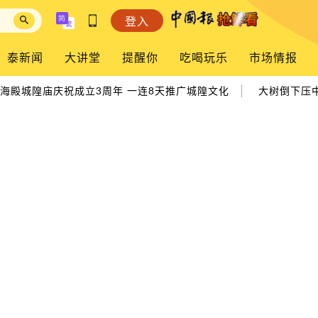
登入
泰新闻
大讲堂
提醒你
吃喝玩乐
市场情报
|
海殿城隍庙庆祝成立3周年 一连8天推广城隍文化
大树倒下压中