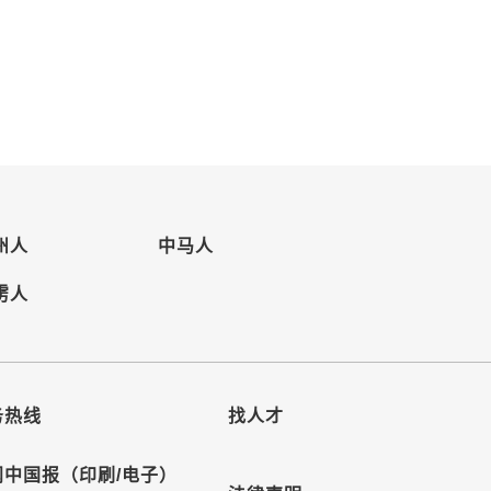
州人
中马人
雳人
务热线
找人才
阅中国报（印刷/电子）