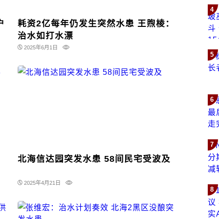
4
户
耗资2亿每年仍发生突然水患 王煦棱：
治水如打水漂
2025年6月1日
5
6
7
北海信达园突发水患 58间民宅受波及
2025年4月21日
8