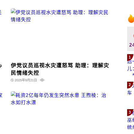
2
1
心
伊党议员巡视水灾遭怒骂 助理：理解灾
民情绪失控
2025年9月21日
2
3