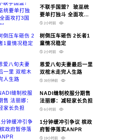
不联手国盟？ 玻巫统
要单打独斗 全面攻打3
国15州
2小时前
树倒压车砸伤 2长者1
童情况稳定
2小时前
恩爱八旬夫妻最后一里
双棺木走完人生路
39分钟前
NADI缝制校服分期售
法丽娜：减轻家长负担
6小时前
1分钟缓冲引争议 槟政
府暂停落实ANPR
19小时前