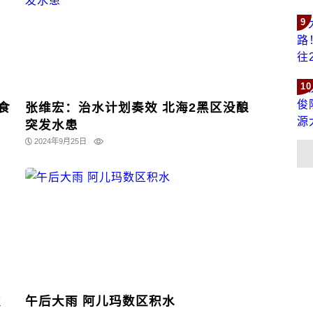
9
10
食
张维宏：治水计划奏效 北海2黑区没酿
突发水患
2024年9月25日
发
午后大雨 阿儿玛数区积水