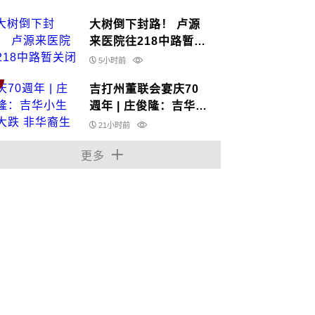
大树倒下封路！ 卢源
来医院往218中路暂关
闭
5小时前
吉打州董联会宴庆70
週年 | 庄俊隆：吉华小
生源大跌 非华裔生比
21小时前
例续飙升
更多