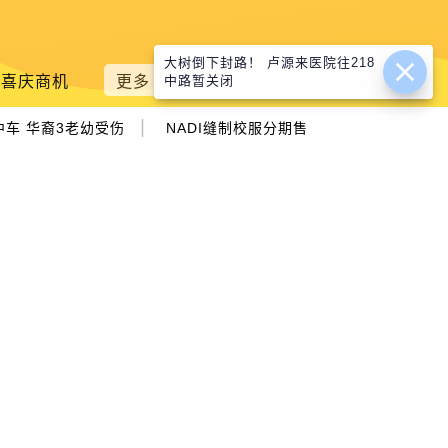
大树倒下封路！ 卢源来医院往218
喜庆商机
更多
中路暂关闭
|
车 华裔3老幼受伤
NADI缝制校服分期售 法丽娜：减轻家长负