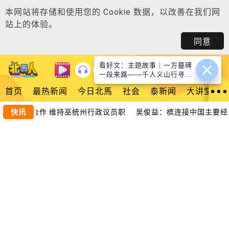
本网站将存储和使用您的
Cookie 数据
，以改善在我们网
站上的体验。
同意
看好文：主题故事｜一方墓碑
登入
一段来路——千人义山行寻回
根脉
首页
最热新闻
今日北馬
社会
泰新闻
大讲堂
续与巫统合作 维持巫统州行政议员职
快讯
吴俊益：槟连接中国主要经