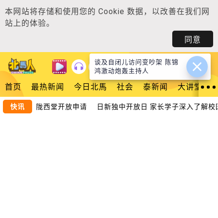
本网站将存储和使用您的
Cookie 数据
，以改善在我们网
站上的体验。
同意
谈及自闭儿访问变吵架 陈锦
登入
鸿激动炮轰主持人
首页
最热新闻
今日北馬
社会
泰新闻
大讲堂
育奖励金 陇西堂开放申请
快讯
日新独中开放日 家长学子深入了解校