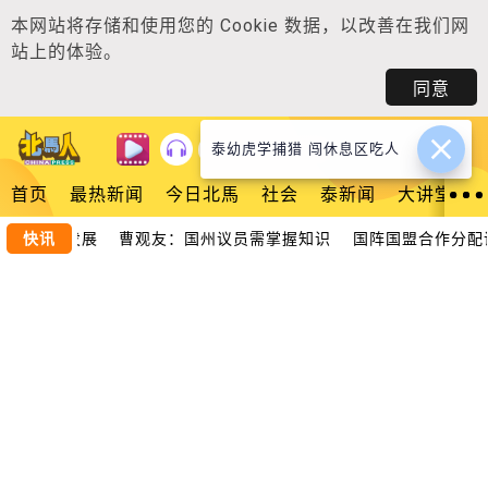
本网站将存储和使用您的
Cookie 数据
，以改善在我们网
站上的体验。
同意
泰幼虎学捕猎 闯休息区吃人
登入
首页
最热新闻
今日北馬
社会
泰新闻
大讲堂
助推槟城发展 曹观友：国州议员需掌握知识
快讯
国阵国盟合作分配