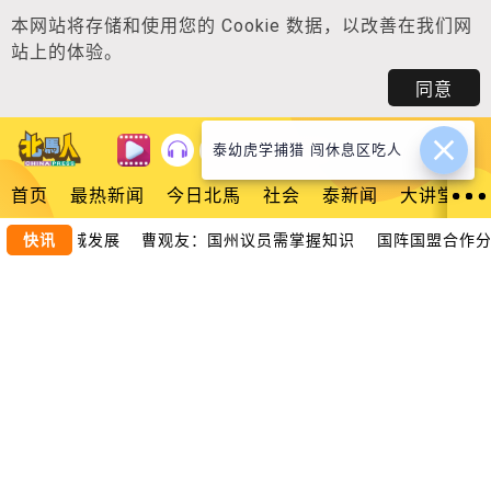
本网站将存储和使用您的
Cookie 数据
，以改善在我们网
站上的体验。
同意
泰幼虎学捕猎 闯休息区吃人
登入
首页
最热新闻
今日北馬
社会
泰新闻
大讲堂
研究助推槟城发展 曹观友：国州议员需掌握知识
快讯
国阵国盟合作分