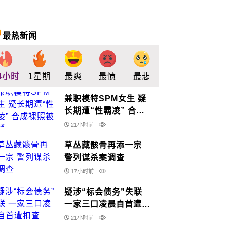
最热新闻
4小时
1星期
最爽
最愤
最悲
最惊
支持
兼职模特SPM女生 疑
长期遭“性霸凌” 合成
裸照被散播
21小时前
草丛藏骸骨再添一宗
警列谋杀案调查
17小时前
疑涉“标会债务”失联
一家三口凌晨自首遭扣
查
21小时前