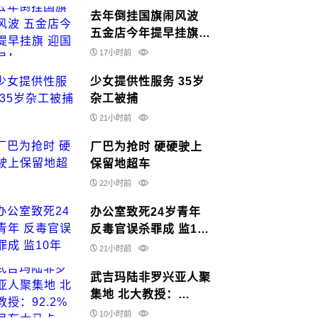
去年倒挂国旗闹风波
五金店今年提早挂旗
迎国庆月！
17小时前
少女提供性服务 35岁
杂工被捕
21小时前
厂巴为抢时 硬硬驶上
保留地超车
22小时前
办公室致死24岁青年
反毒官误杀罪成 监10
年
21小时前
武吉玛陆非罗兴亚人聚
集地 北大教授：
92.2%居民有大马卡
10小时前