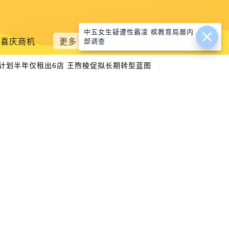
中五女生疑遭性霸凌 槟教育局展内
喜庆商机
更多
部调查
|
划半年仅租出6店 王煦棱促拟长期转型蓝图
办寄养父母活动助