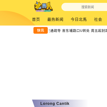
首页
最热新闻
今日北馬
社会
快讯
配合柔府双溪赖交通疏导 峇东埔路口U转处 周五起封路
Lorong Cantik