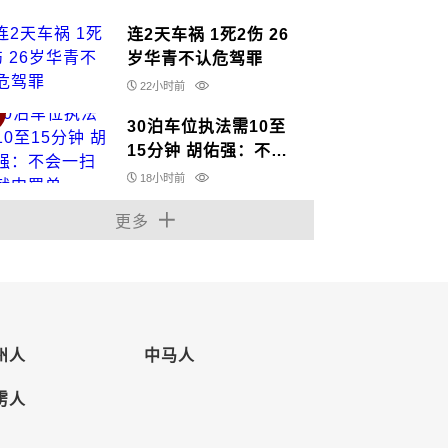
连2天车祸 1死2伤 26
岁华青不认危驾罪
22小时前
30泊车位执法需10至
15分钟 胡佑强：不会
一扫瞄就中罚单
18小时前
更多
州人
中马人
雳人