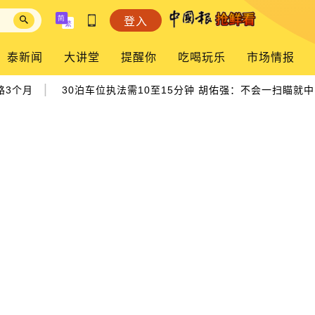
登入
泰新闻
大讲堂
提醒你
吃喝玩乐
市场情报
|
3个月
30泊车位执法需10至15分钟 胡佑强：不会一扫瞄就中