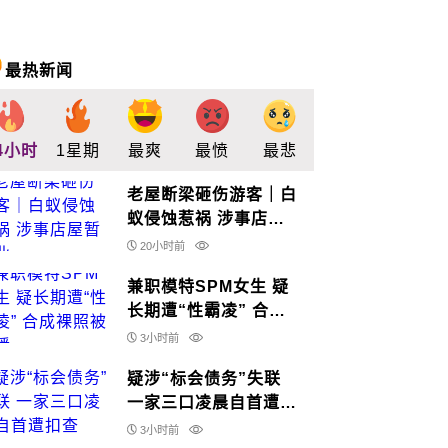
最热新闻
4小时
1星期
最爽
最愤
最悲
最惊
支持
老屋断梁砸伤游客｜白
蚁侵蚀惹祸 涉事店屋
暂休业
20小时前
兼职模特SPM女生 疑
长期遭“性霸凌” 合成
裸照被散播
3小时前
疑涉“标会债务”失联
一家三口凌晨自首遭扣
查
3小时前