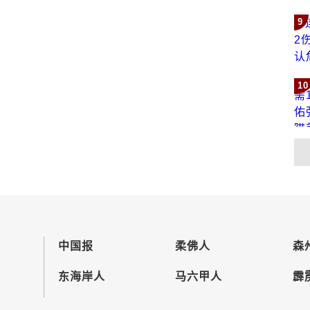
9
10
中国报
柔佛人
森
东海岸人
马六甲人
霹