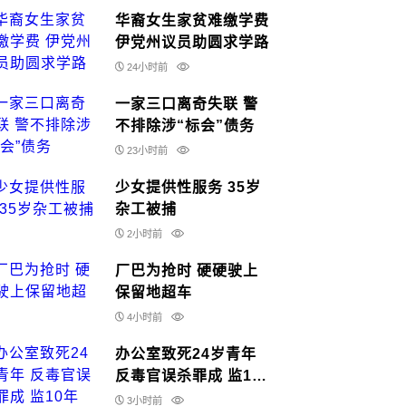
华裔女生家贫难缴学费
伊党州议员助圆求学路
24小时前
一家三口离奇失联 警
不排除涉“标会”债务
23小时前
少女提供性服务 35岁
杂工被捕
2小时前
厂巴为抢时 硬硬驶上
保留地超车
4小时前
办公室致死24岁青年
反毒官误杀罪成 监10
年
3小时前