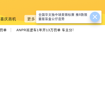
全国华文独中球类锦标赛 推8款限
喜庆商机
更多
量版盲盒公仔造势
|
|
罚单
ANPR巡逻车1年开13万罚单 车主分享“连续中招”经历